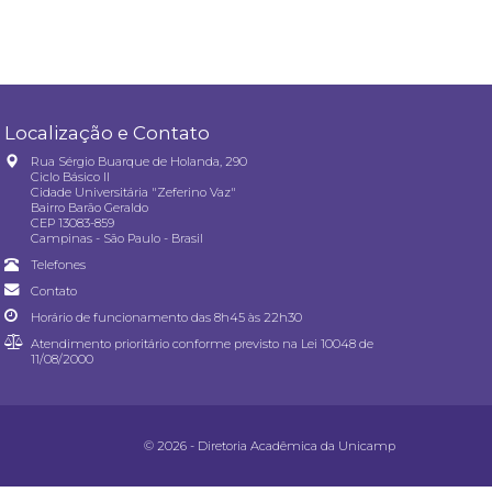
Localização e Contato
Rua Sérgio Buarque de Holanda, 290
Ciclo Básico II
Cidade Universitária "Zeferino Vaz"
Bairro Barão Geraldo
CEP 13083-859
Campinas - São Paulo - Brasil
Telefones
Contato
Horário de funcionamento das 8h45 às 22h30
Atendimento prioritário conforme previsto na
Lei 10048 de
11/08/2000
© 2026 - Diretoria Acadêmica da Unicamp