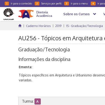
Ir para o conteúdo
Serviços por perfil
Ir para o menu
Ir par
1
2
3
4
Sobre os Cursos
Caderno Horários
2019
1S - Graduação/Tecnologia
AU256 - Tópicos em Arquitetura 
Graduação/Tecnologia
Informações da disciplina
Ementa:
Tópicos específicos em Arquitetura e Urbanismo desenv
variadas.
Turma:
A