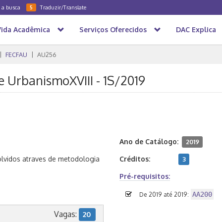
a a busca
Traduzir/Translate
5
Vida Acadêmica
Serviços Oferecidos
DAC Explica
FECFAU
AU256
e UrbanismoXVIII - 1S/2019
Ano de Catálogo:
2019
olvidos atraves de metodologia
Créditos:
3
Pré-requisitos:
AA200
De 2019 até 2019:
Vagas:
20