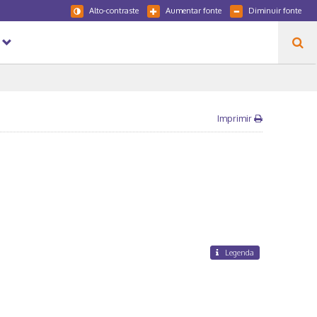
Alto-contraste
Aumentar fonte
Diminuir fonte
Imprimir
Legenda