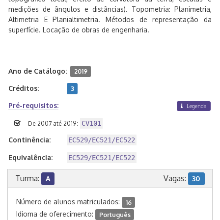
medições de ângulos e distâncias). Topometria: Planimetria,
Altimetria E Planialtimetria. Métodos de representação da
superfície. Locação de obras de engenharia.
Ano de Catálogo:
2019
Créditos:
3
Pré-requisitos:
Legenda
CV101
De 2007 até 2019:
Continência:
EC529/EC521/EC522
Equivalência:
EC529/EC521/EC522
Turma:
Vagas:
A
30
Número de alunos matriculados:
16
Idioma de oferecimento:
Português