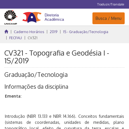
Traduzir/Translate
Navegação
Busca / Menu
Caderno Horários
2019
1S - Graduação/Tecnologia
FECFAU
CV321
CV321 - Topografia e Geodésia I -
1S/2019
Graduação/Tecnologia
Informações da disciplina
Ementa:
Introdução (NBR 13.133 e NBR 14.166). Conceitos fundamentais
(sistemas de coordenadas, unidades de medidas, plano
topográfico local, efeito de curvatura da terra, escalas e