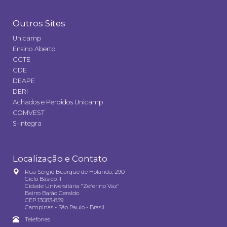
Outros Sites
Unicamp
Ensino Aberto
GGTE
GDE
DEAPE
DERI
Achados e Perdidos Unicamp
COMVEST
S-integra
Localização e Contato
Rua Sérgio Buarque de Holanda, 290
Ciclo Básico II
Cidade Universitária "Zeferino Vaz"
Bairro Barão Geraldo
CEP 13083-859
Campinas - São Paulo - Brasil
Telefones