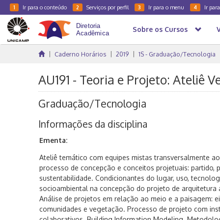
Ir para o conteúdo
Serviços por perfil
Ir para o menu
Ir par
1
2
3
4
Sobre os Cursos
Caderno Horários
2019
1S - Graduação/Tecnologia
AU191 - Teoria e Projeto: Ateliê Ve
Graduação/Tecnologia
Informações da disciplina
Ementa:
Ateliê temático com equipes mistas transversalmente a
processo de concepção e conceitos projetuais: partido,
sustentabilidade. Condicionantes do lugar, uso, tecnolog
socioambiental na concepção do projeto de arquitetura ap
Análise de projetos em relação ao meio e a paisagem: eix
comunidades e vegetação. Processo de projeto com ins
colaborativos. Building Information Modeling. Metodolog