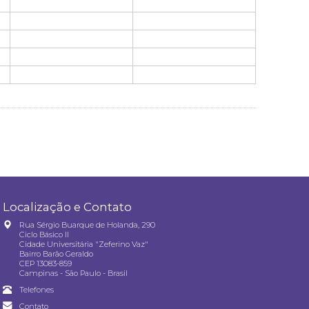
Localização e Contato
Rua Sérgio Buarque de Holanda, 290
Ciclo Básico II
Cidade Universitária "Zeferino Vaz"
Bairro Barão Geraldo
CEP 13083-859
Campinas - São Paulo - Brasil
Telefones
Contato