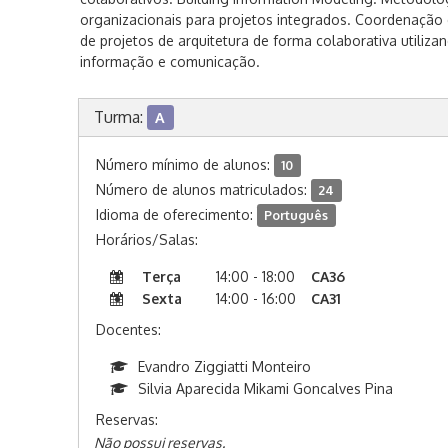
organizacionais para projetos integrados. Coordenação
de projetos de arquitetura de forma colaborativa utiliza
informação e comunicação.
Turma:
A
Número mínimo de alunos:
10
Número de alunos matriculados:
24
Idioma de oferecimento:
Português
Horários/Salas:
Terça
14:00 - 18:00
CA36
Sexta
14:00 - 16:00
CA31
Docentes:
Evandro Ziggiatti Monteiro
Silvia Aparecida Mikami Goncalves Pina
Reservas:
Não possui reservas.