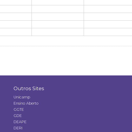
Outros Sites
Unicamp
Ensino Aberto
GGTE
GDE
DEAPE
DERI