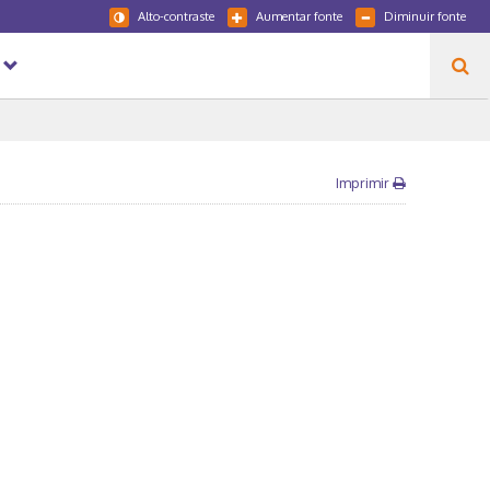
Alto-contraste
Aumentar fonte
Diminuir fonte
Imprimir