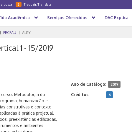
a a busca
Traduzir/Translate
5
Vida Acadêmica
Serviços Oferecidos
DAC Explica
FECFAU
AU191
rtical 1 - 1S/2019
Ano de Catálogo:
2019
o curso. Metodologia do
Créditos:
6
 programa, humanização e
ias construtivas e contexto
licadas à prática projetual.
os, preexistências edificadas,
trumentos e ambientes
ias e estratégias