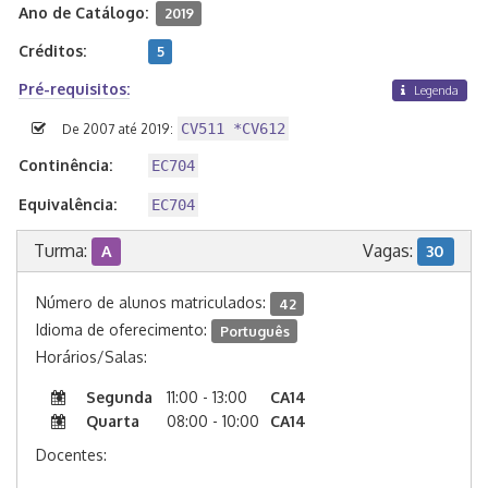
Ano de Catálogo:
2019
Créditos:
5
Pré-requisitos:
Legenda
CV511 *CV612
De 2007 até 2019:
Continência:
EC704
Equivalência:
EC704
Turma:
Vagas:
A
30
Número de alunos matriculados:
42
Idioma de oferecimento:
Português
Horários/Salas:
Segunda
11:00 - 13:00
CA14
Quarta
08:00 - 10:00
CA14
Docentes: