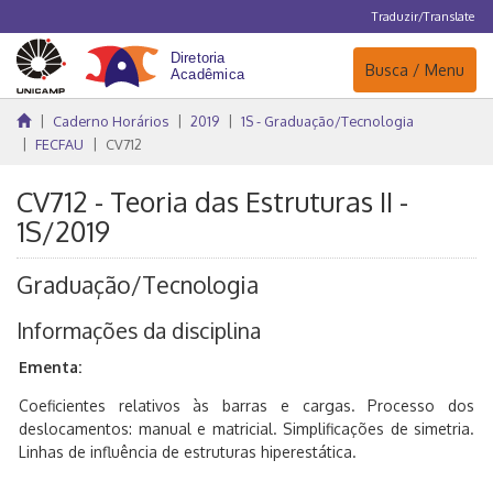
Traduzir/Translate
Navegação
Busca / Menu
Caderno Horários
2019
1S - Graduação/Tecnologia
FECFAU
CV712
CV712 - Teoria das Estruturas II -
1S/2019
Graduação/Tecnologia
Informações da disciplina
Ementa:
Coeficientes relativos às barras e cargas. Processo dos
deslocamentos: manual e matricial. Simplificações de simetria.
Linhas de influência de estruturas hiperestática.