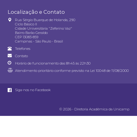
Localização e Contato
Rua Sérgio Buarque de Holanda, 290
Ciclo Básico II
Cidade Universitária "Zeferino Vaz"
Bairro Barão Geraldo
CEP 13083-859
Campinas - São Paulo - Brasil
Telefones
Contato
Horário de funcionamento das 8h45 às 22h30
Atendimento prioritário conforme previsto na
Lei 10048 de 11/08/2000
Siga-nos no Facebook
© 2026 - Diretoria Acadêmica da Unicamp