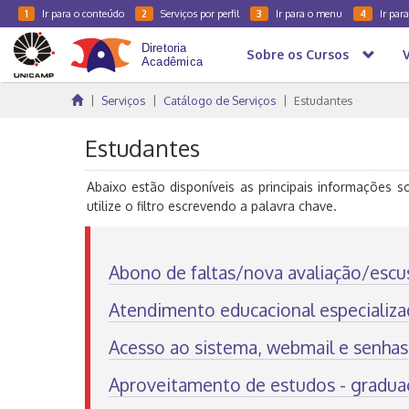
Ir para o conteúdo
Serviços por perfil
Ir para o menu
Ir par
1
2
3
4
Sobre os Cursos
Serviços
Catálogo de Serviços
Estudantes
Estudantes
Abaixo estão disponíveis as principais informações s
utilize o filtro escrevendo a palavra chave.
Abono de faltas/nova avaliação/escus
Atendimento educacional especializa
Acesso ao sistema, webmail e senhas
Aproveitamento de estudos - gradua