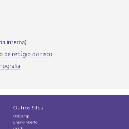
a interna)
o de refúgio ou risco
nografia
Outros Sites
Unicamp
Ensino Aberto
GGTE