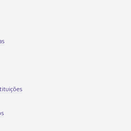
as
tituições
os