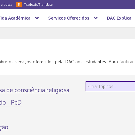
a a busca
Traduzir/Translate
5
Vida Acadêmica
Serviços Oferecidos
DAC Explica
obre os serviços oferecidos pela DAC aos estudantes. Para facilitar
a de consciência religiosa
do - PcD
ção