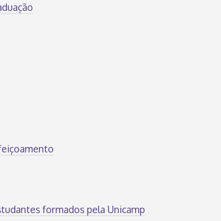
aduação
rfeiçoamento
studantes formados pela Unicamp