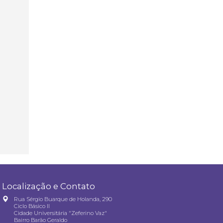
Localização e Contato
Rua Sérgio Buarque de Holanda, 290
Ciclo Básico II
Cidade Universitária "Zeferino Vaz"
Bairro Barão Geraldo