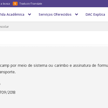
a a busca
Traduzir/Translate
5
Vida Acadêmica
Serviços Oferecidos
DAC Explica
escolar
camp por meio de sistema ou carimbo e assinatura de formul
ansporte.
o
 709/2018