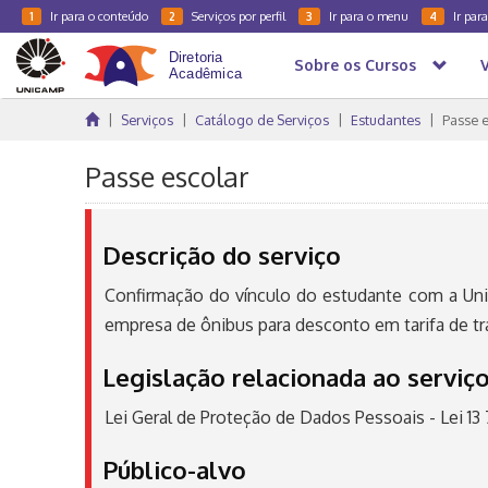
Ir para o conteúdo
Serviços por perfil
Ir para o menu
Ir par
1
2
3
4
Sobre os Cursos
Serviços
Catálogo de Serviços
Estudantes
Passe 
Passe escolar
Descrição do serviço
Confirmação do vínculo do estudante com a Uni
empresa de ônibus para desconto em tarifa de tr
Legislação relacionada ao serviç
Lei Geral de Proteção de Dados Pessoais - Lei 13
Público-alvo