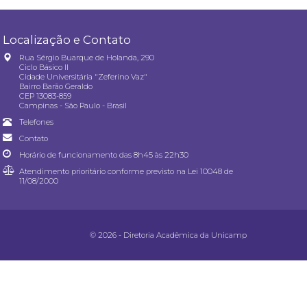
Localização e Contato
Rua Sérgio Buarque de Holanda, 290
Ciclo Básico II
Cidade Universitária "Zeferino Vaz"
Bairro Barão Geraldo
CEP 13083-859
Campinas - São Paulo - Brasil
Telefones
Contato
Horário de funcionamento das 8h45 às 22h30
Atendimento prioritário conforme previsto na
Lei 10048 de
11/08/2000
© 2026 - Diretoria Acadêmica da Unicamp