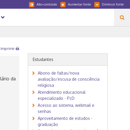
Alto-contraste
Aumentar fonte
Diminuir fonte
Imprimir
Estudantes
Abono de faltas/nova
ário da
avaliação/escusa de consciência
religiosa
Atendimento educacional
especializado - PcD
Acesso ao sistema, webmail e
senhas
Aproveitamento de estudos -
graduação