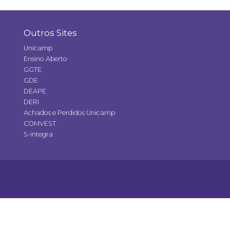
Outros Sites
Unicamp
Ensino Aberto
GGTE
GDE
DEAPE
DERI
Achados e Perdidos Unicamp
COMVEST
S-integra