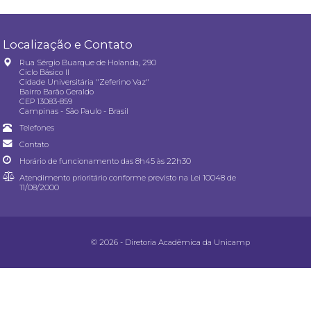
Localização e Contato
Rua Sérgio Buarque de Holanda, 290
Ciclo Básico II
Cidade Universitária "Zeferino Vaz"
Bairro Barão Geraldo
CEP 13083-859
Campinas - São Paulo - Brasil
Telefones
Contato
Horário de funcionamento das 8h45 às 22h30
Atendimento prioritário conforme previsto na
Lei 10048 de
11/08/2000
© 2026 - Diretoria Acadêmica da Unicamp