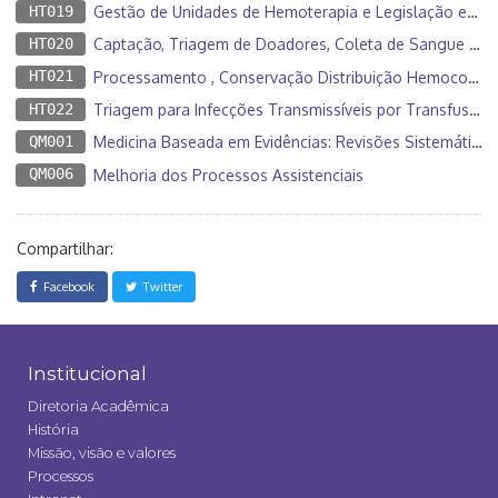
HT019
Gestão de Unidades de Hemoterapia e Legislação em Medicina Transfusional
HT020
Captação, Triagem de Doadores, Coleta de Sangue e Afereses
HT021
Processamento , Conservação Distribuição Hemocomponentes C. Q. e. Hemoterapia
HT022
Triagem para Infecções Transmissíveis por Transfusão M. M. A. à. Hemoterapia
QM001
Medicina Baseada em Evidências: Revisões Sistemáticas e Metanálise
QM006
Melhoria dos Processos Assistenciais
Compartilhar:
Facebook
Twitter
Institucional
Diretoria Acadêmica
História
Missão, visão e valores
Processos