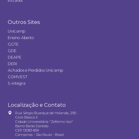
Intranet
Outros Sites
Unicamp
Ensino Aberto
GGTE
GDE
DEAPE
DERI
Achados e Perdidos Unicamp
COMVEST
S-integra
Localização e Contato
Rua Sérgio Buarque de Holanda, 290
Ciclo Básico II
Cidade Universitária "Zeferino Vaz"
Bairro Barão Geraldo
CEP 13083-859
Campinas - São Paulo - Brasil