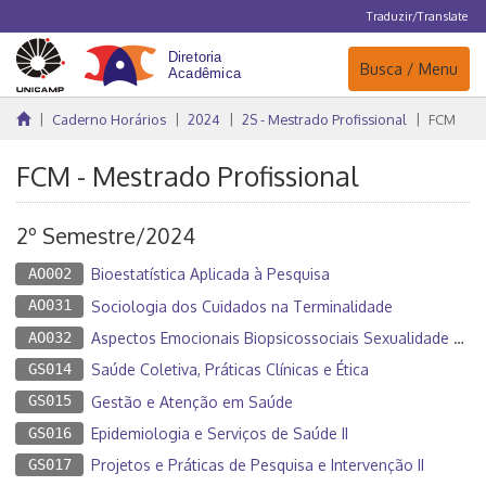
Traduzir/Translate
Navegação
Busca / Menu
Caderno Horários
2024
2S - Mestrado Profissional
FCM
FCM - Mestrado Profissional
2º Semestre/2024
AO002
Bioestatística Aplicada à Pesquisa
AO031
Sociologia dos Cuidados na Terminalidade
AO032
Aspectos Emocionais Biopsicossociais Sexualidade nas Enfermidades Oncológicas
GS014
Saúde Coletiva, Práticas Clínicas e Ética
GS015
Gestão e Atenção em Saúde
GS016
Epidemiologia e Serviços de Saúde II
GS017
Projetos e Práticas de Pesquisa e Intervenção II