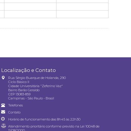
Localização e Contato
Rua Sérgio Buarque de Holanda, 290
Ciclo Básico II
Cidade Universitária "Zeferino Vaz"
Bairro Barão Geraldo
CEP 13083-859
Campinas - São Paulo - Brasil
Telefones
Contato
Horário de funcionamento das 8h45 às 22h30
Atendimento prioritário conforme previsto na
Lei 10048 de
11/08/2000