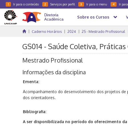
Ir para o conteúdo
Serviços por perfil
Ir para o menu
Ir par
1
2
3
4
Sobre os Cursos
Caderno Horários
2024
2S - Mestrado Profissional
GS014 - Saúde Coletiva, Práticas 
Mestrado Profissional
Informações da disciplina
Ementa:
Acompanhamento do desenvolvimento dos projetos de pe
dos orientadores.
Bibliografia:
A ser disponibilizada no período do oferecimento da d