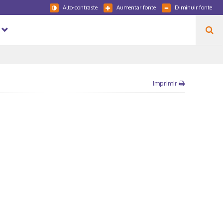
Alto-contraste
Aumentar fonte
Diminuir fonte
Imprimir