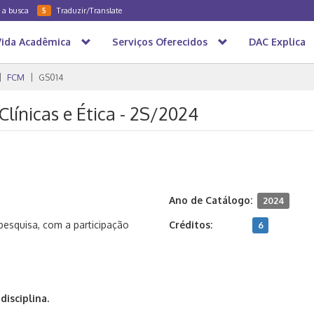
a a busca
Traduzir/Translate
5
Vida Acadêmica
Serviços Oferecidos
DAC Explica
FCM
GS014
Clínicas e Ética - 2S/2024
Ano de Catálogo:
2024
squisa, com a participação
Créditos:
6
isciplina.