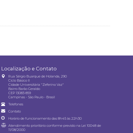
Localização e Contato
Rua Sérgio Buarque de Holanda, 290
Ciclo Básico II
Cidade Universitária "Zeferino Vaz"
Bairro Barão Geraldo
CEP 13083-859
Campinas - São Paulo - Brasil
Telefones
Contato
Horário de funcionamento das 8h45 às 22h30
Atendimento prioritário conforme previsto na
Lei 10048 de
11/08/2000