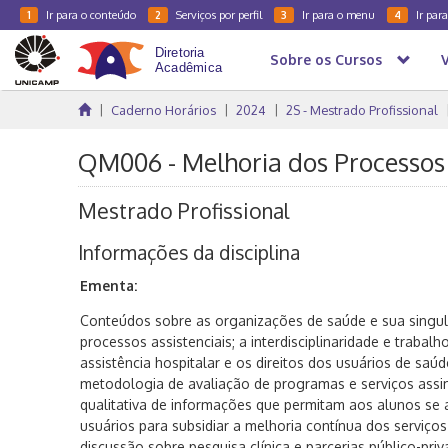
Ir para o conteúdo
Serviços por perfil
Ir para o menu
Ir par
1
2
3
4
Sobre os Cursos
Caderno Horários
2024
2S - Mestrado Profissional
QM006 - Melhoria dos Processos 
Mestrado Profissional
Informações da disciplina
Ementa:
Conteúdos sobre as organizações de saúde e sua singul
processos assistenciais; a interdisciplinaridade e traba
assistência hospitalar e os direitos dos usuários de saú
metodologia de avaliação de programas e serviços assi
qualitativa de informações que permitam aos alunos se
usuários para subsidiar a melhoria contínua dos serviç
discussão sobre pesquisa clínica e parcerias público-priv