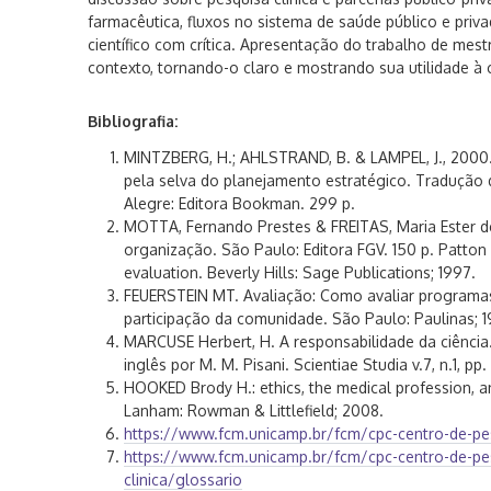
farmacêutica, fluxos no sistema de saúde público e priva
científico com crítica. Apresentação do trabalho de mest
contexto, tornando-o claro e mostrando sua utilidade à
Bibliografia:
MINTZBERG, H.; AHLSTRAND, B. & LAMPEL, J., 2000. 
pela selva do planejamento estratégico. Tradução d
Alegre: Editora Bookman. 299 p.
MOTTA, Fernando Prestes & FREITAS, Maria Ester de 
organização. São Paulo: Editora FGV. 150 p. Patton
evaluation. Beverly Hills: Sage Publications; 1997.
FEUERSTEIN MT. Avaliação: Como avaliar programa
participação da comunidade. São Paulo: Paulinas; 1
MARCUSE Herbert, H. A responsabilidade da ciência
inglês por M. M. Pisani. Scientiae Studia v.7, n.1, pp
HOOKED Brody H.: ethics, the medical profession, a
Lanham: Rowman & Littlefield; 2008.
https://www.fcm.unicamp.br/fcm/cpc-centro-de-pes
https://www.fcm.unicamp.br/fcm/cpc-centro-de-pes
clinica/glossario