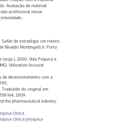
do. Avaliação de material
rado profissional nesse
 comunidade.
Safári de estratégia: um roteiro
e Nivaldo Montingelli Jr. Porto
(orgs.), 2000. Vida Psíquica e
 MQ. Utilization-focused
s de desenvolvimento com a
990.
. Traduzido do original em
. 158-164, 2009.
nd the pharmaceutical industry.
quisa-clinica
quisa-clinica/pesquisa-