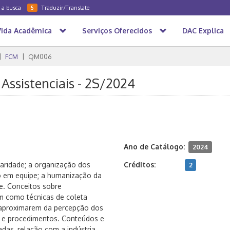
a a busca
Traduzir/Translate
5
Vida Acadêmica
Serviços Oferecidos
DAC Explica
FCM
QM006
Assistenciais - 2S/2024
Ano de Catálogo:
2024
aridade; a organização dos
Créditos:
2
lho em equipe; a humanização da
de. Conceitos sobre
m como técnicas de coleta
 aproximarem da percepção dos
os e procedimentos. Conteúdos e
adas, relação com a indústria