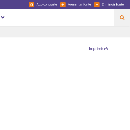
Alto-contraste
Aumentar fonte
Diminuir fonte
Imprimir