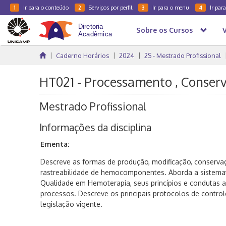
Ir para o conteúdo
Serviços por perfil
Ir para o menu
Ir par
1
2
3
4
Sobre os Cursos
Caderno Horários
2024
2S - Mestrado Profissional
HT021 - Processamento , Conser
Mestrado Profissional
Informações da disciplina
Ementa:
Descreve as formas de produção, modificação, conservaçã
rastreabilidade de hemocomponentes. Aborda a sistema
Qualidade em Hemoterapia, seus princípios e condutas a
processos. Descreve os principais protocolos de control
legislação vigente.