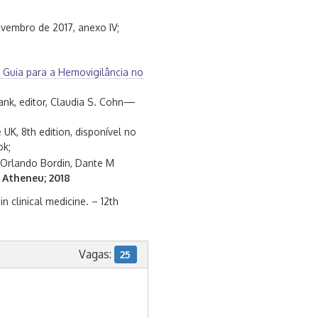
vembro de 2017, anexo IV;
 Guia para a Hemovigilância no
k, editor, Claudia S. Cohn—
 UK, 8th edition, disponível no
ok;
 Orlando Bordin, Dante M
a Atheneu; 2018
n clinical medicine. – 12th
Vagas:
25