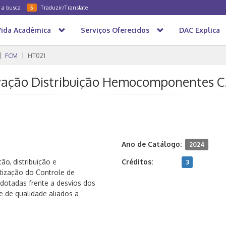
a a busca
Traduzir/Translate
5
Vida Acadêmica
Serviços Oferecidos
DAC Explica
FCM
HT021
vação Distribuição Hemocomponentes C.
Ano de Catálogo:
2024
o, distribuição e
Créditos:
3
tização do Controle de
dotadas frente a desvios dos
e de qualidade aliados a