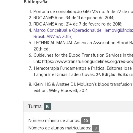
Bibliografia:
Portaria de consolidação GM/MS no. 5 de 22 de no
RDC ANVISA no. 34 de 11 de junho de 2014;
RDC ANVISA no. 214 de 7 de fevereiro de 2018;
Marco Conceitual e Operacional de Hemovigilância:
Brasil. ANVISA 2015
;
TECHNICAL MANUAL American Association Blood Ban
20th ed.;
Guidelines for the Blood Transfusion Services in the
link: https://www.transfusionguidelines.org/red-bo
Hemoterapia Fundamentos e Prática. Editores José
Langhi Jr e Dimas Tadeu Covas.
2ª. Edição. Editor
Klein, HG & Anstee DJ. Mollison’s blood transfusion i
edition. Wiley Blacwell, 2014
Turma:
B
Número mínimo de alunos:
20
Número de alunos matriculados:
8