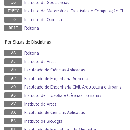
IG
Instituto de Geociências
IMECC
Instituto de Matemática, Estatística e Computação Científica
IQ
Instituto de Química
REIT
Reitoria
Por Siglas de Disciplinas
AA
Reitoria
AC
Instituto de Artes
AD
Faculdade de Ciências Aplicadas
AP
Faculdade de Engenharia Agrícola
AQ
Faculdade de Engenharia Civil, Arquitetura e Urbanismo
AS
Instituto de Filosofia e Ciências Humanas
AV
Instituto de Artes
AX
Faculdade de Ciências Aplicadas
BA
Instituto de Biologia
BI
Faculdade de Engenharia de Alimentos