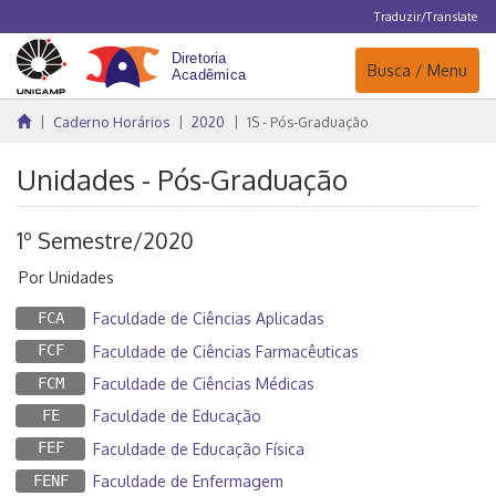
Traduzir/Translate
Navegação
Busca / Menu
Caderno Horários
2020
1S - Pós-Graduação
Unidades - Pós-Graduação
1º Semestre/2020
Por Unidades
FCA
Faculdade de Ciências Aplicadas
FCF
Faculdade de Ciências Farmacêuticas
FCM
Faculdade de Ciências Médicas
FE
Faculdade de Educação
FEF
Faculdade de Educação Física
FENF
Faculdade de Enfermagem