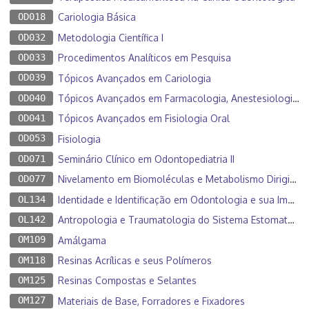
OD018
Cariologia Básica
OD032
Metodologia Científica I
OD033
Procedimentos Analíticos em Pesquisa
OD039
Tópicos Avançados em Cariologia
OD040
Tópicos Avançados em Farmacologia, Anestesiologia e Terapêutica
OD041
Tópicos Avançados em Fisiologia Oral
OD053
Fisiologia
OD071
Seminário Clínico em Odontopediatria II
OD077
Nivelamento em Biomoléculas e Metabolismo Dirigido ao Aprend. de Cariologia
OL134
Identidade e Identificação em Odontologia e sua Importância Pericial
OL142
Antropologia e Traumatologia do Sistema Estomatognático
OM109
Amálgama
OM118
Resinas Acrílicas e seus Polímeros
OM125
Resinas Compostas e Selantes
OM127
Materiais de Base, Forradores e Fixadores