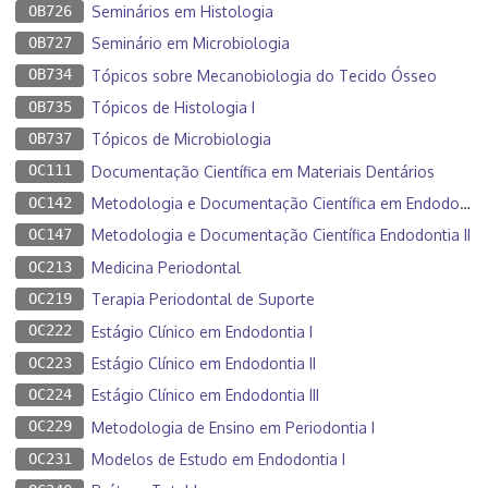
OB726
Seminários em Histologia
OB727
Seminário em Microbiologia
OB734
Tópicos sobre Mecanobiologia do Tecido Ósseo
OB735
Tópicos de Histologia I
OB737
Tópicos de Microbiologia
OC111
Documentação Científica em Materiais Dentários
OC142
Metodologia e Documentação Científica em Endodontia I
OC147
Metodologia e Documentação Científica Endodontia II
OC213
Medicina Periodontal
OC219
Terapia Periodontal de Suporte
OC222
Estágio Clínico em Endodontia I
OC223
Estágio Clínico em Endodontia II
OC224
Estágio Clínico em Endodontia III
OC229
Metodologia de Ensino em Periodontia I
OC231
Modelos de Estudo em Endodontia I