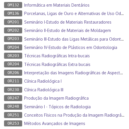
OM132
Informática em Materiais Dentários
OM136
Porcelanas, Ligas de Ouro e Alternativas de Uso Odontológico
OM201
Seminário I-Estudo de Materiais Restauradores
OM202
Seminário II-Estudo de Materiais de Moldagem
OM203
Seminário III-Estudo das Ligas Metálicas para Odontologia
OM204
Seminário IV-Estudo de Plásticos em Odontologia
OR203
Técnicas Radiográficas Intra-bucais
OR204
Técnicas Radiográficas Extra bucais
OR206
Interpretação das Imagens Radiográficas de Aspectos Patológicos
OR211
Clínica Radiológica I
OR230
Clínica Radiológica III
OR247
Produção da Imagem Radiográfica
OR248
Seminário I - Tópicos de Radiologia
OR251
Conceitos Físicos na Produção da Imagem Radiográfica
OR253
Métodos Avançados de Imagens