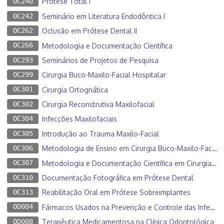
OC240
Prótese Total I
OC242
Seminário em Literatura Endodôntica I
OC262
Oclusão em Prótese Dental II
OC266
Metodologia e Documentação Científica
OC293
Seminários de Projetos de Pesquisa
OC299
Cirurgia Buco-Maxilo-Facial Hospitalar
OC301
Cirurgia Ortognática
OC302
Cirurgia Reconstrutiva Maxilofacial
OC304
Infecções Maxilofaciais
OC305
Introdução ao Trauma Maxilo-Facial
OC306
Metodologia de Ensino em Cirurgia Buco-Maxilo-Facial
OC307
Metodologia e Documentação Científica em Cirurgia Bucomaxilofacial
OC310
Documentação Fotográfica em Prótese Dental
OC313
Reabilitação Oral em Prótese Sobreimplantes
OD004
Fármacos Usados na Prevenção e Controle das Infecções Orofaciais
OD008
Terapêutica Medicamentosa na Clínica Odontológica