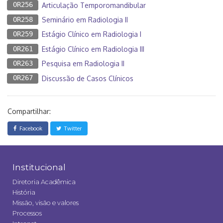
OR256
Articulação Temporomandibular
OR258
Seminário em Radiologia II
OR259
Estágio Clínico em Radiologia I
OR261
Estágio Clínico em Radiologia III
OR263
Pesquisa em Radiologia II
OR267
Discussão de Casos Clínicos
Compartilhar:
Facebook
Twitter
Institucional
Diretoria Acadêmica
História
Missão, visão e valores
Processos