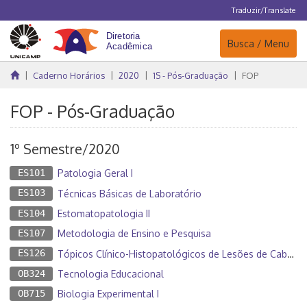
Traduzir/Translate
Navegação
Busca / Menu
Caderno Horários
2020
1S - Pós-Graduação
FOP
FOP - Pós-Graduação
1º Semestre/2020
ES101
Patologia Geral I
ES103
Técnicas Básicas de Laboratório
ES104
Estomatopatologia II
ES107
Metodologia de Ensino e Pesquisa
ES126
Tópicos Clínico-Histopatológicos de Lesões de Cabeça e Pescoço II
OB324
Tecnologia Educacional
OB715
Biologia Experimental I