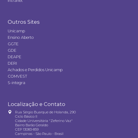
Intranet
Outros Sites
Unicamp
Ensino Aberto
GGTE
GDE
DEAPE
DERI
Achados e Perdidos Unicamp
COMVEST
S-integra
Localização e Contato
Rua Sérgio Buarque de Holanda, 290
Ciclo Básico II
Cidade Universitária "Zeferino Vaz"
Bairro Barão Geraldo
CEP 13083-859
Campinas - São Paulo - Brasil