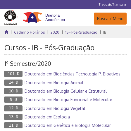
Traduzir/Translate
Navegação
Busca / Menu
Caderno Horários
2020
1S - Pós-Graduação
IB
Cursos - IB - Pós-Graduação
1º Semestre/2020
101 D
Doutorado em Biociências Tecnologia P. Bioativos
14 D
Doutorado em Biologia Animal
10 D
Doutorado em Biologia Celular e Estrutural
9 D
Doutorado em Biologia Funcional e Molecular
12 D
Doutorado em Biologia Vegetal
13 D
Doutorado em Ecologia
11 D
Doutorado em Genética e Biologia Molecular