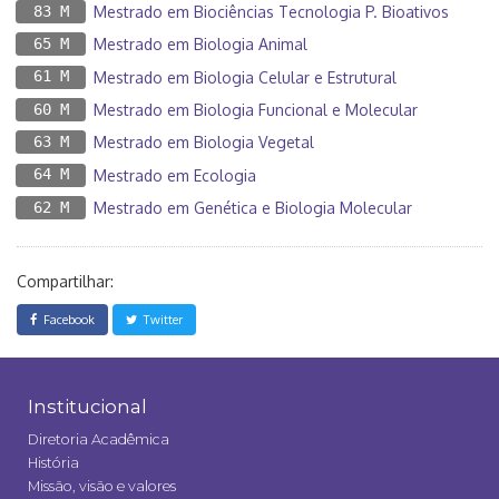
83 M
Mestrado em Biociências Tecnologia P. Bioativos
65 M
Mestrado em Biologia Animal
61 M
Mestrado em Biologia Celular e Estrutural
60 M
Mestrado em Biologia Funcional e Molecular
63 M
Mestrado em Biologia Vegetal
64 M
Mestrado em Ecologia
62 M
Mestrado em Genética e Biologia Molecular
Compartilhar:
Facebook
Twitter
Institucional
Diretoria Acadêmica
História
Missão, visão e valores