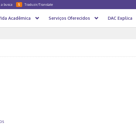
a a busca
Traduzir/Translate
5
Vida Acadêmica
Serviços Oferecidos
DAC Explica
os