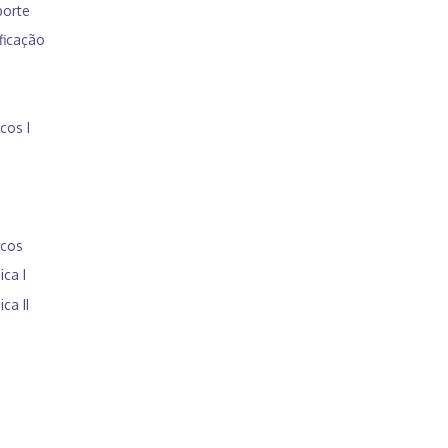
orte
ficação
cos I
icos
ca I
ca II