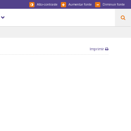
Alto-contraste
Aumentar fonte
Diminuir fonte
Imprimir