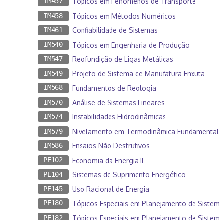
IM457
Tópicos em Fenômenos de Transporte
IM458
Tópicos em Métodos Numéricos
IM461
Confiabilidade de Sistemas
IM540
Tópicos em Engenharia de Produção
IM547
Reofundição de Ligas Metálicas
IM549
Projeto de Sistema de Manufatura Enxuta
IM568
Fundamentos de Reologia
IM570
Análise de Sistemas Lineares
IM574
Instabilidades Hidrodinâmicas
IM579
Nivelamento em Termodinâmica Fundamental
IM586
Ensaios Não Destrutivos
PE102
Economia da Energia II
PE104
Sistemas de Suprimento Energético
PE145
Uso Racional de Energia
PE180
Tópicos Especiais em Planejamento de Sistema
PE182
Tópicos Especiais em Planejamento de Sistemas