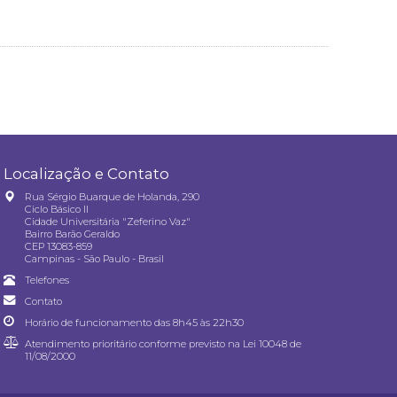
Localização e Contato
Rua Sérgio Buarque de Holanda, 290
Ciclo Básico II
Cidade Universitária "Zeferino Vaz"
Bairro Barão Geraldo
CEP 13083-859
Campinas - São Paulo - Brasil
Telefones
Contato
Horário de funcionamento das 8h45 às 22h30
Atendimento prioritário conforme previsto na
Lei 10048 de
11/08/2000