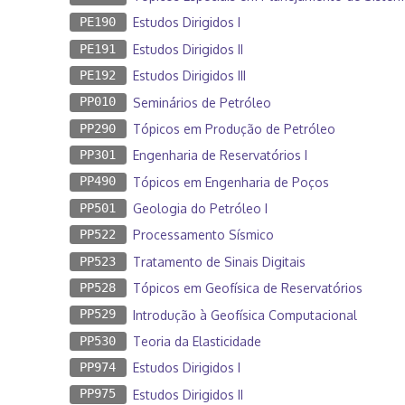
PE190
Estudos Dirigidos I
PE191
Estudos Dirigidos II
PE192
Estudos Dirigidos III
PP010
Seminários de Petróleo
PP290
Tópicos em Produção de Petróleo
PP301
Engenharia de Reservatórios I
PP490
Tópicos em Engenharia de Poços
PP501
Geologia do Petróleo I
PP522
Processamento Sísmico
PP523
Tratamento de Sinais Digitais
PP528
Tópicos em Geofísica de Reservatórios
PP529
Introdução à Geofísica Computacional
PP530
Teoria da Elasticidade
PP974
Estudos Dirigidos I
PP975
Estudos Dirigidos II