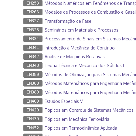
IM253
Métodos Numéricos em Fenômenos de Transp
IM266
Modelos de Processos de Combustão e Gasei
IM327
Transformação de Fase
IM328
Seminários em Materiais e Processos
IM331
Processamento de Sinais em Sistemas Mecâni
IM341
Introdução à Mecânica do Contínuo
IM342
Análise de Máquinas Rotativas
IM348
Teoria Técnica e Mecânica dos Sólidos I
IM380
Métodos de Otimização para Sistemas Mecân
IM388
Métodos Matemáticos para Engenharia Mecâni
IM389
Métodos Matemáticos para Engenharia Mecâni
IM409
Estudos Especiais V
IM420
Tópicos em Controle de Sistemas Mecânicos
IM439
Tópicos em Mecânica Ferroviária
IM452
Tópicos em Termodinâmica Aplicada