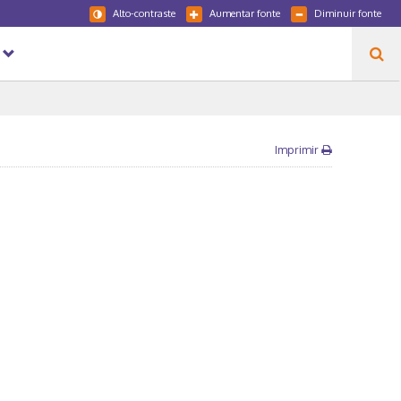
Alto-contraste
Aumentar fonte
Diminuir fonte
Imprimir