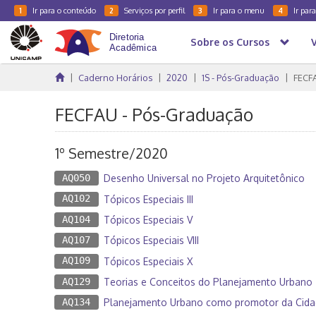
Ir para o conteúdo
Serviços por perfil
Ir para o menu
Ir par
1
2
3
4
Sobre os Cursos
Caderno Horários
2020
1S - Pós-Graduação
FECF
FECFAU - Pós-Graduação
1º Semestre/2020
AQ050
Desenho Universal no Projeto Arquitetônico
AQ102
Tópicos Especiais III
AQ104
Tópicos Especiais V
AQ107
Tópicos Especiais VIII
AQ109
Tópicos Especiais X
AQ129
Teorias e Conceitos do Planejamento Urbano
AQ134
Planejamento Urbano como promotor da Cida