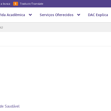
a a busca
Traduzir/Translate
5
Vida Acadêmica
Serviços Oferecidos
DAC Explica
AU
de Saudável