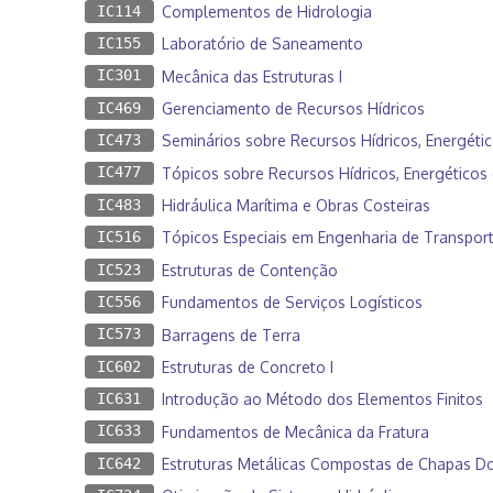
IC114
Complementos de Hidrologia
IC155
Laboratório de Saneamento
IC301
Mecânica das Estruturas I
IC469
Gerenciamento de Recursos Hídricos
IC473
Seminários sobre Recursos Hídricos, Energéti
IC477
Tópicos sobre Recursos Hídricos, Energéticos 
IC483
Hidráulica Marítima e Obras Costeiras
IC516
Tópicos Especiais em Engenharia de Transport
IC523
Estruturas de Contenção
IC556
Fundamentos de Serviços Logísticos
IC573
Barragens de Terra
IC602
Estruturas de Concreto I
IC631
Introdução ao Método dos Elementos Finitos
IC633
Fundamentos de Mecânica da Fratura
IC642
Estruturas Metálicas Compostas de Chapas D