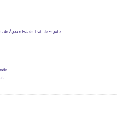
. de Água e Est. de Trat. de Esgoto
êndio
al