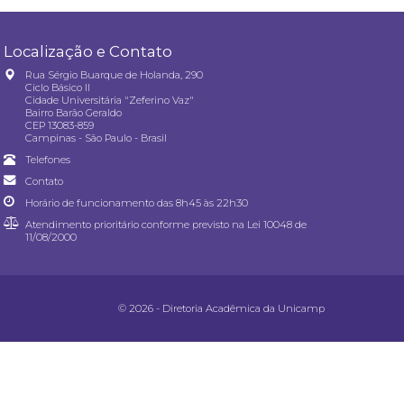
Localização e Contato
Rua Sérgio Buarque de Holanda, 290
Ciclo Básico II
Cidade Universitária "Zeferino Vaz"
Bairro Barão Geraldo
CEP 13083-859
Campinas - São Paulo - Brasil
Telefones
Contato
Horário de funcionamento das 8h45 às 22h30
Atendimento prioritário conforme previsto na
Lei 10048 de
11/08/2000
© 2026 - Diretoria Acadêmica da Unicamp