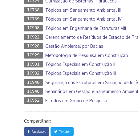
IC724
Otimização de Sistemas Hidráulicos
IC768
Tópicos em Saneamento Ambiental III
IC769
Tópicos em Saneamento Ambiental IV
IC908
Tópicos em Engenharia de Estruturas VIII
IC922
Gerenciamento de Resíduos de Estação de Trat
IC928
Gestão Ambiental por Bacias
IC929
Metodologia de Pesquisa em Construção
IC931
Tópicos Especiais em Construção II
IC932
Tópicos Especiais em Construção III
IC940
Segurança das Estruturas em Situação de Inc
IC948
Seminários em Gestão e Saneamento Ambient
IC952
Estudos em Grupo de Pesquisa
Compartilhar:
Facebook
Twitter