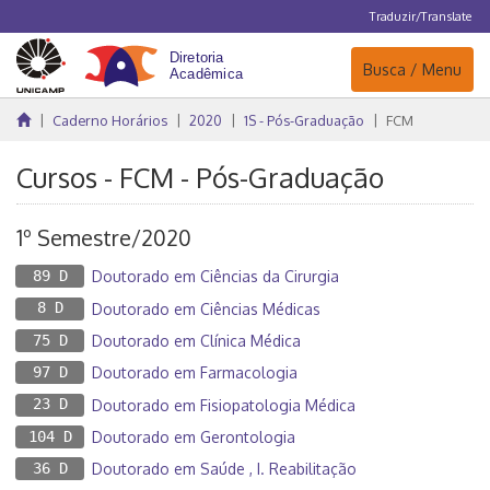
Traduzir/Translate
Navegação
Busca / Menu
Caderno Horários
2020
1S - Pós-Graduação
FCM
Cursos - FCM - Pós-Graduação
1º Semestre/2020
89 D
Doutorado em Ciências da Cirurgia
8 D
Doutorado em Ciências Médicas
75 D
Doutorado em Clínica Médica
97 D
Doutorado em Farmacologia
23 D
Doutorado em Fisiopatologia Médica
104 D
Doutorado em Gerontologia
36 D
Doutorado em Saúde , I. Reabilitação