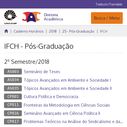
Traduzir/Translate
Navegação
Busca / Menu
Caderno Horários
2018
2S - Pós-Graduação
IFCH
IFCH - Pós-Graduação
2º Semestre/2018
AS003
Seminário de Teses
AS034
Tópicos Avançados em Ambiente e Sociedade I
AS035
Tópicos Avançados em Ambiente e Sociedade II
CP001
Cultura Política e Democracia
CP011
Fronteiras da Metodologia em Ciências Sociais
CP016
Seminário Avançado em Ciência Política II
CP017
Problemas Teóricos na Análise do Sindicalismo e das Relações de Trabalho