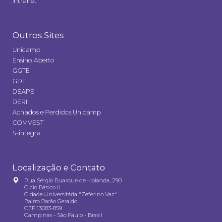
Intranet
Outros Sites
Unicamp
Ensino Aberto
GGTE
GDE
DEAPE
DERI
Achados e Perdidos Unicamp
COMVEST
S-integra
Localização e Contato
Rua Sérgio Buarque de Holanda, 290
Ciclo Básico II
Cidade Universitária "Zeferino Vaz"
Bairro Barão Geraldo
CEP 13083-859
Campinas - São Paulo - Brasil