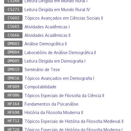
CS268
Leitura Dirigida em Mundo Rural I
CS271
Leitura Dirigida em Mundo Rural IV
CS602
Tópicos Avançados em Ciências Sociais II
CS665
Atividades Acadêmicas I
CS666
Atividades Acadêmicas II
DM003
Análise Demográfica II
DM004
Laboratório de Análise Demográfica II
DM005
Leitura Dirigida em Demografia I
DM015
Seminário de Tese
DM016
Tópicos Avançados em Demografia I
HF009
Computabilidade
HF086
Tópicos Especiais de Filosofia da Ciência II
HF164
Fundamentos da Psicanálise
HF698
História da Filosofia Moderna II
HF712
Tópicos Especiais de História da Filosofia Medieval II
HF720
Tópicos Especiais de História da Filosofia Moderna I