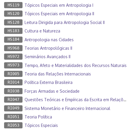
HS119
Tópicos Especiais em Antropologia I
HS120
Tópicos Especiais em Antropologia II
HS128
Leitura Dirigida para Antropologia Social II
HS183
Cultura e Natureza
HS184
Antropologia nas Cidades
HS968
Teorias Antropológicas II
HS972
Seminários Avançados II
HS973
Tempo, Afeto e Materialidades dos Recursos Naturais
RI005
Teoria das Relações Internacionais
RI014
Política Externa Brasileira
RI038
Forças Armadas e Sociedade
RI047
Questões Teóricas e Empíricas da Escrita em Relações Internacionais
RI049
Sistema Monetário e Financeiro Internacional
RI051
Teoria Política
RI053
Tópicos Especiais