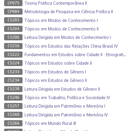
CP075
Teoria Política Contemporânea II
CP084
Metodologia de Pesquisa em Ciência Política II
CS203
Tópicos em Modos de Conhecimento I
CS204
Tópicos em Modos de Conhecimento II
CS206
Leitura Dirigida em Modos de Conhecimento I
CS216
Tópicos em Estudos das Relações China-Brasil IV
CS222
Fundamentos em Estudos sobre Cidade II - Etnografias Urbanas
CS224
Tópicos em Estudos sobre Cidade II
CS233
Tópicos em Estudos de Gênero I
CS234
Tópicos em Estudos de Gênero II
CS238
Leitura Dirigida em Estudos de Gênero II
CS246
Tópicos em Trabalho, Política e Sociedade IV
CS257
Leitura Dirigida em Patrimônio e Memória I
CS260
Leitura Dirigida em Patrimônio e Memória IV
CS266
Tópicos em Mundo Rural III