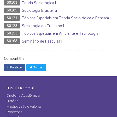
SO101
Teoria Sociológica I
SO105
Sociologia Brasileira
SO121
Tópicos Especiais em Teoria Sociológica e Pensamento Social III
SO128
Sociologia do Trabalho I
SO153
Tópicos Especiais em Ambiente e Tecnologia I
SO168
Seminário de Pesquisa I
Compartilhar:
Facebook
Twitter
Institucional
Diretoria Acadêmica
História
Missão, visão e valores
Processos