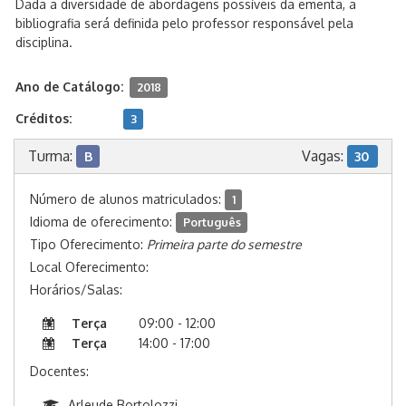
Dada a diversidade de abordagens possíveis da ementa, a
bibliografia será definida pelo professor responsável pela
disciplina.
Ano de Catálogo:
2018
Créditos:
3
Turma:
Vagas:
B
30
Número de alunos matriculados:
1
Idioma de oferecimento:
Português
Tipo Oferecimento:
Primeira parte do semestre
Local Oferecimento:
Horários/Salas:
Terça
09:00 - 12:00
Terça
14:00 - 17:00
Docentes:
Arleude Bortolozzi