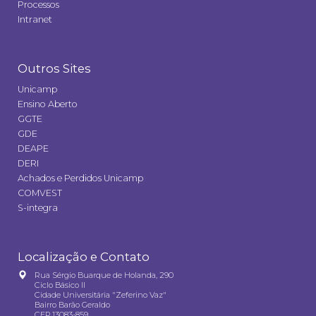
Processos
Intranet
Outros Sites
Unicamp
Ensino Aberto
GGTE
GDE
DEAPE
DERI
Achados e Perdidos Unicamp
COMVEST
S-integra
Localização e Contato
Rua Sérgio Buarque de Holanda, 290
Ciclo Básico II
Cidade Universitária "Zeferino Vaz"
Bairro Barão Geraldo
CEP 13083-859