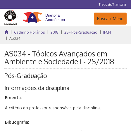
Traduzir/Translate
Navegação
Busca / Menu
Caderno Horários
2018
2S - Pós-Graduação
IFCH
AS034
AS034 - Tópicos Avançados em
Ambiente e Sociedade I - 2S/2018
Pós-Graduação
Informações da disciplina
Ementa:
A critério do professor responsável pela disciplina.
Bibliografia: