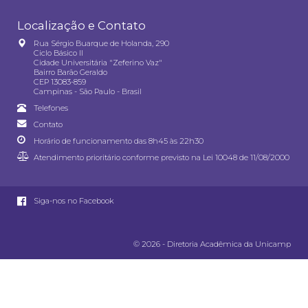
Localização e Contato
Rua Sérgio Buarque de Holanda, 290
Ciclo Básico II
Cidade Universitária "Zeferino Vaz"
Bairro Barão Geraldo
CEP 13083-859
Campinas - São Paulo - Brasil
Telefones
Contato
Horário de funcionamento das 8h45 às 22h30
Atendimento prioritário conforme previsto na
Lei 10048 de 11/08/2000
Siga-nos no Facebook
© 2026 - Diretoria Acadêmica da Unicamp