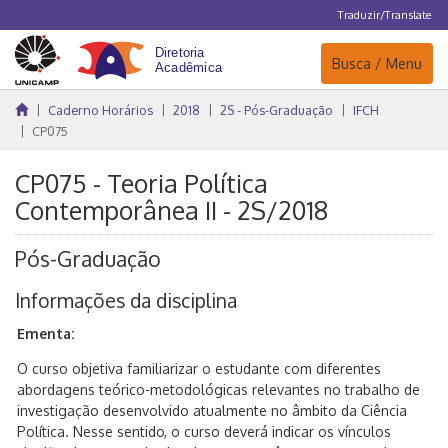
Traduzir/Translate
Navegação
Busca / Menu
Caderno Horários
2018
2S - Pós-Graduação
IFCH
CP075
CP075 - Teoria Política
Contemporânea II - 2S/2018
Pós-Graduação
Informações da disciplina
Ementa:
O curso objetiva familiarizar o estudante com diferentes
abordagens teórico-metodológicas relevantes no trabalho de
investigação desenvolvido atualmente no âmbito da Ciência
Política. Nesse sentido, o curso deverá indicar os vínculos