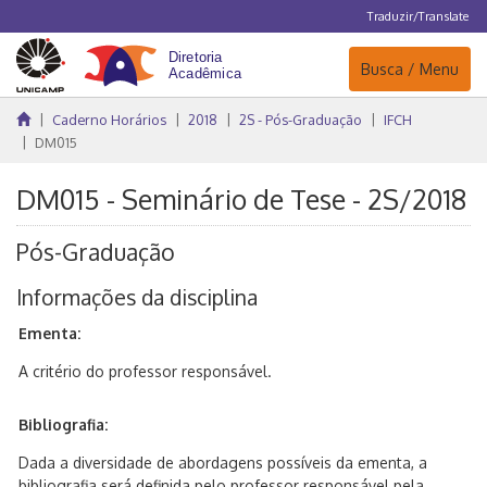
Traduzir/Translate
Navegação
Busca / Menu
Caderno Horários
2018
2S - Pós-Graduação
IFCH
DM015
DM015 - Seminário de Tese - 2S/2018
Pós-Graduação
Informações da disciplina
Ementa:
A critério do professor responsável.
Bibliografia:
Dada a diversidade de abordagens possíveis da ementa, a
bibliografia será definida pelo professor responsável pela