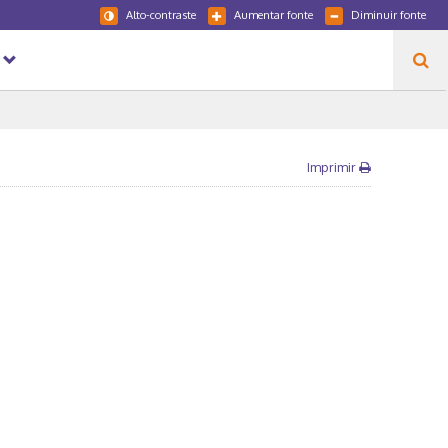
Alto-contraste
Aumentar fonte
Diminuir fonte
Imprimir