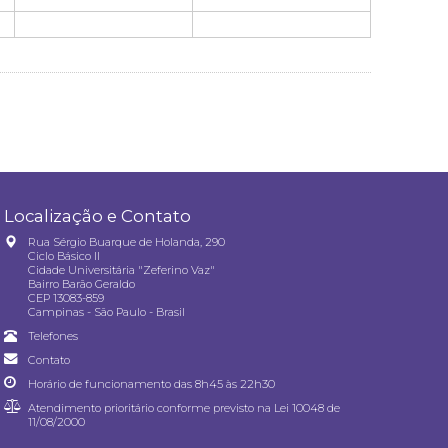
Localização e Contato
Rua Sérgio Buarque de Holanda, 290
Ciclo Básico II
Cidade Universitária "Zeferino Vaz"
Bairro Barão Geraldo
CEP 13083-859
Campinas - São Paulo - Brasil
Telefones
Contato
Horário de funcionamento das 8h45 às 22h30
Atendimento prioritário conforme previsto na
Lei 10048 de
11/08/2000