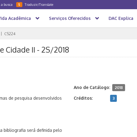
a a busca
Traduzir/Translate
5
Vida Acadêmica
Serviços Oferecidos
DAC Explica
CS224
 Cidade II - 2S/2018
Ano de Catálogo:
2018
emas de pesquisa desenvolvidos
Créditos:
3
bibliografia será definida pelo