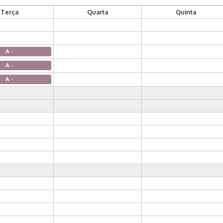
Terça
Quarta
Quinta
A -
A -
A -