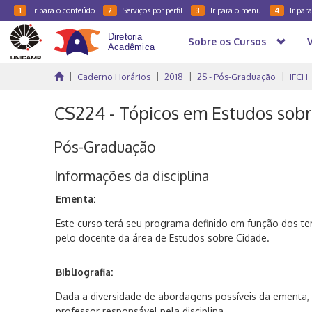
Ir para o conteúdo
Serviços por perfil
Ir para o menu
Ir par
1
2
3
4
Sobre os Cursos
Caderno Horários
2018
2S - Pós-Graduação
IFCH
CS224 - Tópicos em Estudos sobre
Pós-Graduação
Informações da disciplina
Ementa:
Este curso terá seu programa definido em função dos t
pelo docente da área de Estudos sobre Cidade.
Bibliografia:
Dada a diversidade de abordagens possíveis da ementa, a 
professor responsável pela disciplina.