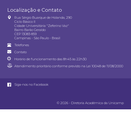
Localização e Contato
Rua Sérgio Buarque de Holanda, 290
Ciclo Básico II
Cidade Universitária "Zeferino Vaz"
Bairro Barão Geraldo
CEP 13083-859
Campinas - São Paulo - Brasil
Telefones
Contato
Horário de funcionamento das 8h45 às 22h30
Atendimento prioritário conforme previsto na
Lei 10048 de 11/08/2000
Siga-nos no Facebook
© 2026 - Diretoria Acadêmica da Unicamp