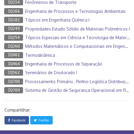
IQ154
Fenômenos de Transporte
IQ166
Engenharia de Processos e Tecnologias Ambientais
IQ182
Tópicos em Engenharia Química I
IQ249
Propriedades Estado Sólido de Materiais Poliméricos I
IQ254
Tópicos Especiais em Ciência e Tecnologia de Materiais
IQ260
Métodos Matemáticos e Computacionais em Engenharia Química
IQ401
Termodinâmica
IQ464
Engenharia de Processos de Separação
IQ562
Seminários de Doutorado I
IQ700
Processamento Primário , Refino Logística Distribuição Petróleo Derivados
IQ709
Sistema de Gestão de Segurança Operacional em Refinarias de Petróleo (SGSO)
Compartilhar:
Facebook
Twitter