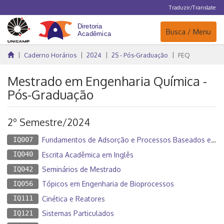
Traduzir/Translate
Navegação
Busca / Menu
Caderno Horários
2024
2S - Pós-Graduação
FEQ
Mestrado em Engenharia Química -
Pós-Graduação
2º Semestre/2024
IQ007
Fundamentos de Adsorção e Processos Baseados em Adsorção
IQ040
Escrita Acadêmica em Inglês
IQ042
Seminários de Mestrado
IQ056
Tópicos em Engenharia de Bioprocessos
IQ111
Cinética e Reatores
IQ121
Sistemas Particulados