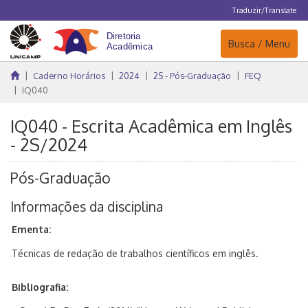
Traduzir/Translate
Navegação
Busca / Menu
Caderno Horários
2024
2S - Pós-Graduação
FEQ
IQ040
IQ040 - Escrita Acadêmica em Inglês
- 2S/2024
Pós-Graduação
Informações da disciplina
Ementa:
Técnicas de redação de trabalhos científicos em inglês.
Bibliografia: