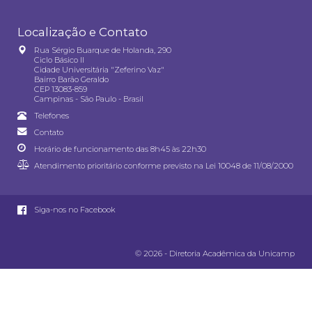
Localização e Contato
Rua Sérgio Buarque de Holanda, 290
Ciclo Básico II
Cidade Universitária "Zeferino Vaz"
Bairro Barão Geraldo
CEP 13083-859
Campinas - São Paulo - Brasil
Telefones
Contato
Horário de funcionamento das 8h45 às 22h30
Atendimento prioritário conforme previsto na
Lei 10048 de 11/08/2000
Siga-nos no Facebook
© 2026 - Diretoria Acadêmica da Unicamp