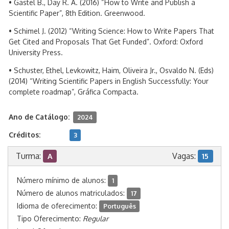
• Gastel B., Day R. A. (2016) “How to Write and Publish a
Scientific Paper”, 8th Edition. Greenwood.
• Schimel J. (2012) “Writing Science: How to Write Papers That
Get Cited and Proposals That Get Funded”. Oxford: Oxford
University Press.
• Schuster, Ethel, Levkowitz, Haim, Oliveira Jr., Osvaldo N. (Eds)
(2014) “Writing Scientific Papers in English Successfully: Your
complete roadmap”, Gráfica Compacta.
Ano de Catálogo:
2024
Créditos:
3
Turma:
Vagas:
A
15
Número mínimo de alunos:
1
Número de alunos matriculados:
17
Idioma de oferecimento:
Português
Tipo Oferecimento:
Regular