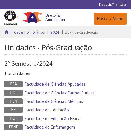
Traduzir/Translate
Navegação
Busca / Menu
Caderno Horários
2024
2S - Pós-Graduação
Unidades - Pós-Graduação
2º Semestre/2024
Por Unidades
FCA
Faculdade de Ciências Aplicadas
FCF
Faculdade de Ciências Farmacêuticas
FCM
Faculdade de Ciências Médicas
FE
Faculdade de Educação
FEF
Faculdade de Educação Física
FENF
Faculdade de Enfermagem