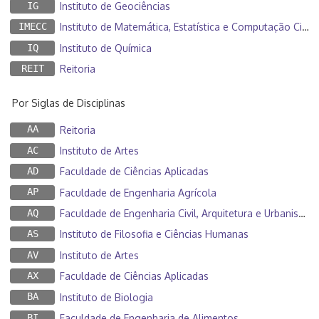
IG
Instituto de Geociências
IMECC
Instituto de Matemática, Estatística e Computação Científica
IQ
Instituto de Química
REIT
Reitoria
Por Siglas de Disciplinas
AA
Reitoria
AC
Instituto de Artes
AD
Faculdade de Ciências Aplicadas
AP
Faculdade de Engenharia Agrícola
AQ
Faculdade de Engenharia Civil, Arquitetura e Urbanismo
AS
Instituto de Filosofia e Ciências Humanas
AV
Instituto de Artes
AX
Faculdade de Ciências Aplicadas
BA
Instituto de Biologia
BI
Faculdade de Engenharia de Alimentos