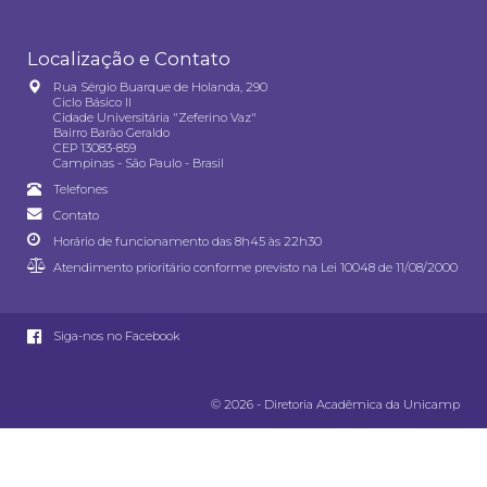
Localização e Contato
Rua Sérgio Buarque de Holanda, 290
Ciclo Básico II
Cidade Universitária "Zeferino Vaz"
Bairro Barão Geraldo
CEP 13083-859
Campinas - São Paulo - Brasil
Telefones
Contato
Horário de funcionamento das 8h45 às 22h30
Atendimento prioritário conforme previsto na
Lei 10048 de 11/08/2000
Siga-nos no Facebook
© 2026 - Diretoria Acadêmica da Unicamp