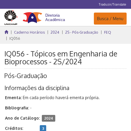
Traduzir/Translate
Navegação
Busca / Menu
Caderno Horários
2024
2S - Pós-Graduação
FEQ
IQ056
IQ056 - Tópicos em Engenharia de
Bioprocessos - 2S/2024
Pós-Graduação
Informações da disciplina
Ementa:
Em cada período haverá ementa própria.
Bibliografia:
-
Ano de Catálogo:
2024
Créditos:
3