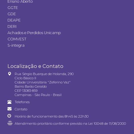
Ensino Aberto
GGTE
GDE
DEAPE
DERI
Achados e Perdidos Unicamp
COMVEST
S-integra
Localização e Contato
Rua Sérgio Buarque de Holanda, 290
Ciclo Básico II
Cidade Universitária "Zeferino Vaz"
Bairro Barão Geraldo
CEP 13083-859
Campinas - São Paulo - Brasil
Telefones
Contato
Horário de funcionamento das 8h45 às 22h30
Atendimento prioritário conforme previsto na
Lei 10048 de 11/08/2000