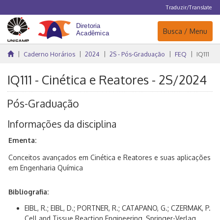
Traduzir/Translate
Navegação
Busca / Menu
Caderno Horários
2024
2S - Pós-Graduação
FEQ
IQ111
IQ111 - Cinética e Reatores - 2S/2024
Pós-Graduação
Informações da disciplina
Ementa:
Conceitos avançados em Cinética e Reatores e suas aplicações
em Engenharia Química
Bibliografia:
EIBL, R.; EIBL, D.; PORTNER, R.; CATAPANO, G.; CZERMAK, P.
Cell and Tissue Reaction Engineering, Springer-Verlag,