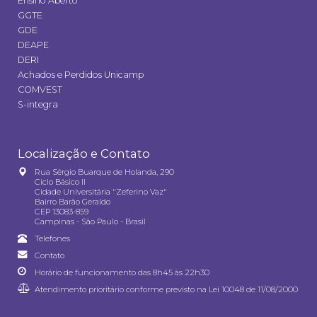
Ensino Aberto
GGTE
GDE
DEAPE
DERI
Achados e Perdidos Unicamp
COMVEST
S-integra
Localização e Contato
Rua Sérgio Buarque de Holanda, 290
Ciclo Básico II
Cidade Universitária "Zeferino Vaz"
Bairro Barão Geraldo
CEP 13083-859
Campinas - São Paulo - Brasil
Telefones
Contato
Horário de funcionamento das 8h45 às 22h30
Atendimento prioritário conforme previsto na
Lei 10048 de 11/08/2000