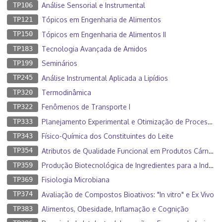
TP106
Análise Sensorial e Instrumental
TP121
Tópicos em Engenharia de Alimentos
TP150
Tópicos em Engenharia de Alimentos II
TP183
Tecnologia Avançada de Amidos
TP199
Seminários
TP245
Análise Instrumental Aplicada a Lipídios
TP320
Termodinâmica
TP322
Fenômenos de Transporte I
TP333
Planejamento Experimental e Otimização de Processos
TP343
Físico-Química dos Constituintes do Leite
TP354
Atributos de Qualidade Funcional em Produtos Cárneos
TP359
Produção Biotecnológica de Ingredientes para a Indústria de Alimentos
TP369
Fisiologia Microbiana
TP374
Avaliação de Compostos Bioativos: "In vitro" e Ex Vivo
TP383
Alimentos, Obesidade, Inflamação e Cognição