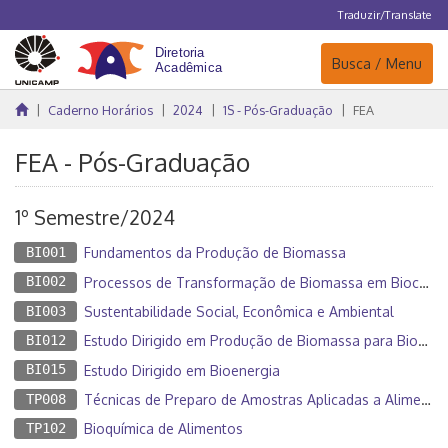
Traduzir/Translate
Navegação
Busca / Menu
Caderno Horários
2024
1S - Pós-Graduação
FEA
FEA - Pós-Graduação
1º Semestre/2024
BI001
Fundamentos da Produção de Biomassa
BI002
Processos de Transformação de Biomassa em Biocombustíveis
BI003
Sustentabilidade Social, Econômica e Ambiental
BI012
Estudo Dirigido em Produção de Biomassa para Bioenergia
BI015
Estudo Dirigido em Bioenergia
TP008
Técnicas de Preparo de Amostras Aplicadas a Alimentos
TP102
Bioquímica de Alimentos