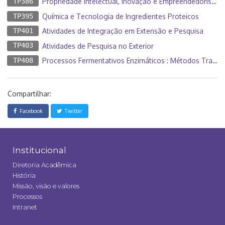
TP386
Propriedade Intelectual, Inovação e Empreendedorismo
TP395
Química e Tecnologia de Ingredientes Proteicos
TP401
Atividades de Integração em Extensão e Pesquisa
TP403
Atividades de Pesquisa no Exterior
TP408
Processos Fermentativos Enzimáticos : Métodos Tradicionais x A. Tecnológicos
Compartilhar:
Facebook
Twitter
Institucional
Diretoria Acadêmica
História
Missão, visão e valores
Processos
Intranet