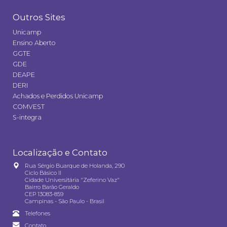
Outros Sites
Unicamp
Ensino Aberto
GGTE
GDE
DEAPE
DERI
Achados e Perdidos Unicamp
COMVEST
S-integra
Localização e Contato
Rua Sérgio Buarque de Holanda, 290
Ciclo Básico II
Cidade Universitária "Zeferino Vaz"
Bairro Barão Geraldo
CEP 13083-859
Campinas - São Paulo - Brasil
Telefones
Contato