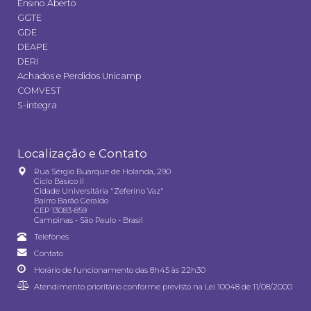
Ensino Aberto
GGTE
GDE
DEAPE
DERI
Achados e Perdidos Unicamp
COMVEST
S-integra
Localização e Contato
Rua Sérgio Buarque de Holanda, 290
Ciclo Básico II
Cidade Universitária "Zeferino Vaz"
Bairro Barão Geraldo
CEP 13083-859
Campinas - São Paulo - Brasil
Telefones
Contato
Horário de funcionamento das 8h45 às 22h30
Atendimento prioritário conforme previsto na
Lei 10048 de 11/08/2000