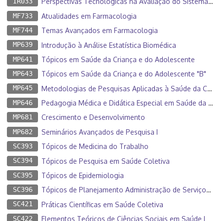
IR033
Perspectivas Tecnológicas na Avaliação do Sistema Muscular Orofacial
MF733
Atualidades em Farmacologia
MF744
Temas Avançados em Farmacologia
MP639
Introdução à Análise Estatística Biomédica
MP641
Tópicos em Saúde da Criança e do Adolescente
MP643
Tópicos em Saúde da Criança e do Adolescente "B"
MP645
Metodologias de Pesquisas Aplicadas à Saúde da Criança e do Adolescente
MP646
Pedagogia Médica e Didática Especial em Saúde da Criança e do Adolescente
MP681
Crescimento e Desenvolvimento
MP682
Seminários Avançados de Pesquisa I
SC393
Tópicos de Medicina do Trabalho
SC394
Tópicos de Pesquisa em Saúde Coletiva
SC395
Tópicos de Epidemiologia
SC396
Tópicos de Planejamento Administração de Serviços de Saúde
SC421
Práticas Científicas em Saúde Coletiva
SC422
Elementos Teóricos de Ciências Sociais em Saúde I