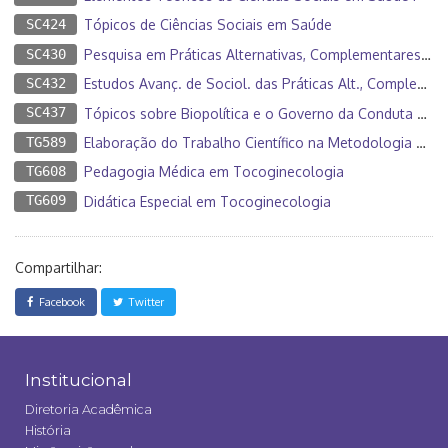
SC424
Tópicos de Ciências Sociais em Saúde
SC430
Pesquisa em Práticas Alternativas, Complementares e Integrativas em Saúde
SC432
Estudos Avanç. de Sociol. das Práticas Alt., Complem. e Integrativas em Saúde
SC437
Tópicos sobre Biopolítica e o Governo da Conduta na Saúde
TG589
Elaboração do Trabalho Científico na Metodologia Clínico-Qualitativa
TG608
Pedagogia Médica em Tocoginecologia
TG609
Didática Especial em Tocoginecologia
Compartilhar:
Facebook
Twitter
Institucional
Diretoria Acadêmica
História