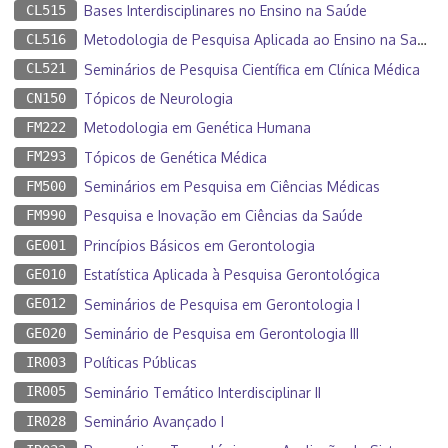
CL515
Bases Interdisciplinares no Ensino na Saúde
CL516
Metodologia de Pesquisa Aplicada ao Ensino na Saúde
CL521
Seminários de Pesquisa Científica em Clínica Médica
CN150
Tópicos de Neurologia
FM222
Metodologia em Genética Humana
FM293
Tópicos de Genética Médica
FM500
Seminários em Pesquisa em Ciências Médicas
FM990
Pesquisa e Inovação em Ciências da Saúde
GE001
Princípios Básicos em Gerontologia
GE010
Estatística Aplicada à Pesquisa Gerontológica
GE012
Seminários de Pesquisa em Gerontologia I
GE020
Seminário de Pesquisa em Gerontologia III
IR003
Políticas Públicas
IR005
Seminário Temático Interdisciplinar II
IR028
Seminário Avançado I