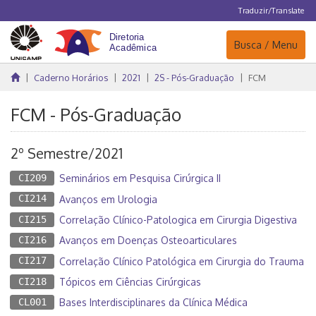
Traduzir/Translate
Navegação
Busca / Menu
Caderno Horários
2021
2S - Pós-Graduação
FCM
FCM - Pós-Graduação
2º Semestre/2021
CI209
Seminários em Pesquisa Cirúrgica II
CI214
Avanços em Urologia
CI215
Correlação Clínico-Patologica em Cirurgia Digestiva
CI216
Avanços em Doenças Osteoarticulares
CI217
Correlação Clínico Patológica em Cirurgia do Trauma
CI218
Tópicos em Ciências Cirúrgicas
CL001
Bases Interdisciplinares da Clínica Médica