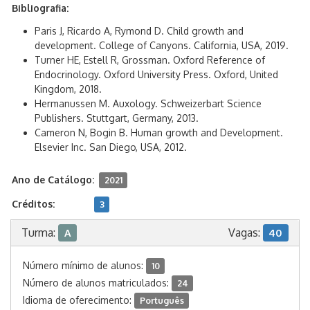
Bibliografia:
Paris J, Ricardo A, Rymond D. Child growth and
development. College of Canyons. California, USA, 2019.
Turner HE, Estell R, Grossman. Oxford Reference of
Endocrinology. Oxford University Press. Oxford, United
Kingdom, 2018.
Hermanussen M. Auxology. Schweizerbart Science
Publishers. Stuttgart, Germany, 2013.
Cameron N, Bogin B. Human growth and Development.
Elsevier Inc. San Diego, USA, 2012.
Ano de Catálogo:
2021
Créditos:
3
Turma:
Vagas:
A
40
Número mínimo de alunos:
10
Número de alunos matriculados:
24
Idioma de oferecimento:
Português