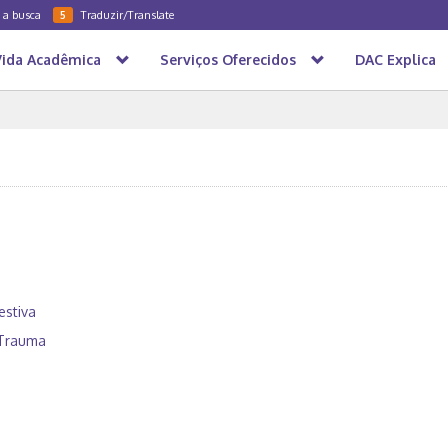
a a busca
Traduzir/Translate
5
Vida Acadêmica
Serviços Oferecidos
DAC Explica
estiva
 Trauma