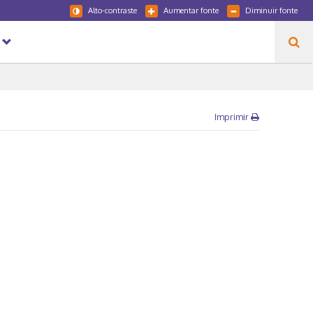
Alto-contraste
Aumentar fonte
Diminuir fonte
Imprimir