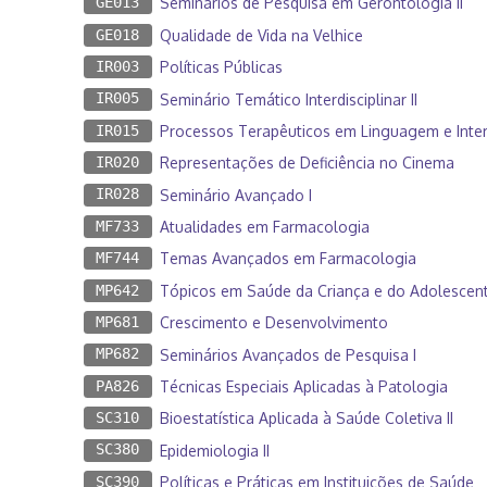
GE013
Seminários de Pesquisa em Gerontologia II
GE018
Qualidade de Vida na Velhice
IR003
Políticas Públicas
IR005
Seminário Temático Interdisciplinar II
IR015
Processos Terapêuticos em Linguagem e Inte
IR020
Representações de Deficiência no Cinema
IR028
Seminário Avançado I
MF733
Atualidades em Farmacologia
MF744
Temas Avançados em Farmacologia
MP642
Tópicos em Saúde da Criança e do Adolescent
MP681
Crescimento e Desenvolvimento
MP682
Seminários Avançados de Pesquisa I
PA826
Técnicas Especiais Aplicadas à Patologia
SC310
Bioestatística Aplicada à Saúde Coletiva II
SC380
Epidemiologia II
SC390
Políticas e Práticas em Instituições de Saúde