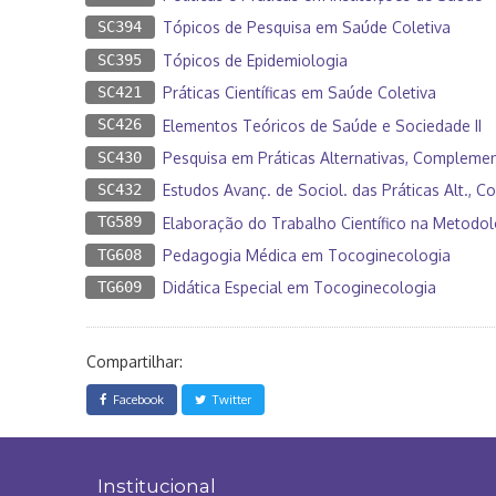
SC394
Tópicos de Pesquisa em Saúde Coletiva
SC395
Tópicos de Epidemiologia
SC421
Práticas Científicas em Saúde Coletiva
SC426
Elementos Teóricos de Saúde e Sociedade II
SC430
Pesquisa em Práticas Alternativas, Complemen
SC432
Estudos Avanç. de Sociol. das Práticas Alt., 
TG589
Elaboração do Trabalho Científico na Metodolo
TG608
Pedagogia Médica em Tocoginecologia
TG609
Didática Especial em Tocoginecologia
Compartilhar:
Facebook
Twitter
Institucional