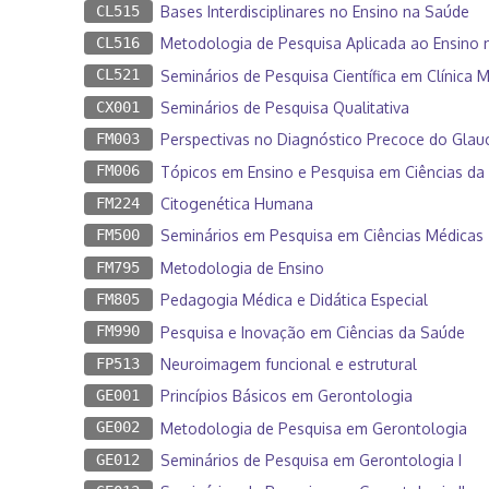
CL515
Bases Interdisciplinares no Ensino na Saúde
CL516
Metodologia de Pesquisa Aplicada ao Ensino 
CL521
Seminários de Pesquisa Científica em Clínica 
CX001
Seminários de Pesquisa Qualitativa
FM003
Perspectivas no Diagnóstico Precoce do Gla
FM006
Tópicos em Ensino e Pesquisa em Ciências da
FM224
Citogenética Humana
FM500
Seminários em Pesquisa em Ciências Médicas
FM795
Metodologia de Ensino
FM805
Pedagogia Médica e Didática Especial
FM990
Pesquisa e Inovação em Ciências da Saúde
FP513
Neuroimagem funcional e estrutural
GE001
Princípios Básicos em Gerontologia
GE002
Metodologia de Pesquisa em Gerontologia
GE012
Seminários de Pesquisa em Gerontologia I