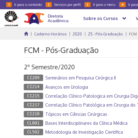
Ir para o conteúdo
Serviços por perfil
Ir para o menu
Ir par
1
2
3
4
Sobre os Cursos
Caderno Horários
2020
2S - Pós-Graduação
FCM
FCM - Pós-Graduação
2º Semestre/2020
CI209
Seminários em Pesquisa Cirúrgica II
CI214
Avanços em Urologia
CI215
Correlação Clínico-Patologica em Cirurgia Dig
CI217
Correlação Clínico Patológica em Cirurgia do
CI218
Tópicos em Ciências Cirúrgicas
CL001
Bases Interdisciplinares da Clínica Médica
CL502
Metodologia de Investigação Científica