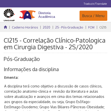
Traduzir/Translate
Navegação
Busca / Menu
Caderno Horários
2020
2S - Pós-Graduação
FCM
CI215
CI215 - Correlação Clínico-Patologica
em Cirurgia Digestiva - 2S/2020
Pós-Graduação
Informações da disciplina
Ementa:
A disciplina terá como objetivo a discussão de casos clínicos,
correlação anatomo-clinica e revisão da literatura e aulas
sobre atualização e avanços em cima dos temas relacionados
aos grupos da especialidade, ou seja, Grupo Esôfago-
Estômago-Duodemo; Grupo Vias Biliares-Pâncreas-Obesidade;