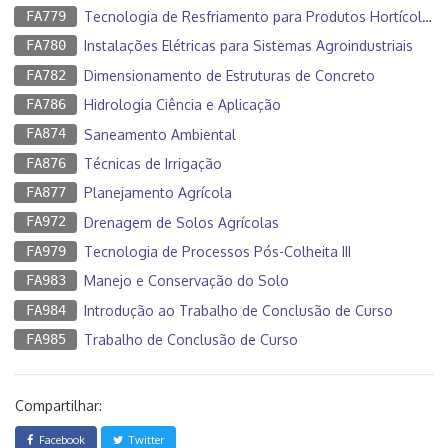
FA779
Tecnologia de Resfriamento para Produtos Hortícolas
FA780
Instalações Elétricas para Sistemas Agroindustriais
FA782
Dimensionamento de Estruturas de Concreto
FA786
Hidrologia Ciência e Aplicação
FA874
Saneamento Ambiental
FA876
Técnicas de Irrigação
FA877
Planejamento Agrícola
FA972
Drenagem de Solos Agrícolas
FA979
Tecnologia de Processos Pós-Colheita III
FA983
Manejo e Conservação do Solo
FA984
Introdução ao Trabalho de Conclusão de Curso
FA985
Trabalho de Conclusão de Curso
Compartilhar:
Facebook
Twitter