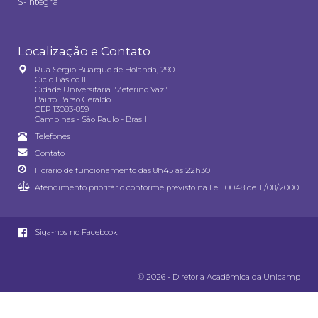
S-integra
Localização e Contato
Rua Sérgio Buarque de Holanda, 290
Ciclo Básico II
Cidade Universitária "Zeferino Vaz"
Bairro Barão Geraldo
CEP 13083-859
Campinas - São Paulo - Brasil
Telefones
Contato
Horário de funcionamento das 8h45 às 22h30
Atendimento prioritário conforme previsto na
Lei 10048 de 11/08/2000
Siga-nos no Facebook
© 2026 - Diretoria Acadêmica da Unicamp