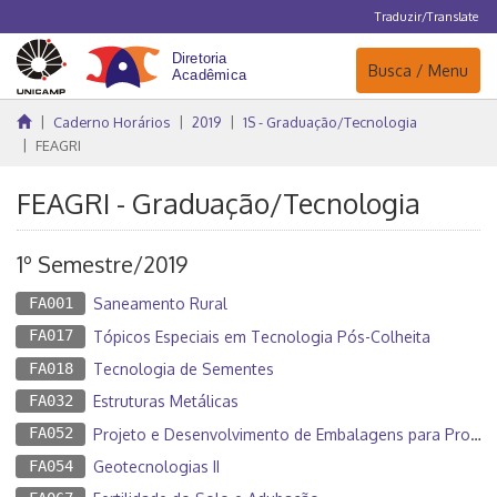
Traduzir/Translate
Navegação
Busca / Menu
Caderno Horários
2019
1S - Graduação/Tecnologia
FEAGRI
FEAGRI - Graduação/Tecnologia
1º Semestre/2019
FA001
Saneamento Rural
FA017
Tópicos Especiais em Tecnologia Pós-Colheita
FA018
Tecnologia de Sementes
FA032
Estruturas Metálicas
FA052
Projeto e Desenvolvimento de Embalagens para Produtos Agrícolas
FA054
Geotecnologias II