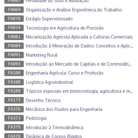
FA067
Fertilidade do Solo e Adubação
FA069
Organização e Análise Ergonômica do Trabalho
FA070
Estágio Supervisionado
FA074
Tecnologia em Agricultura de Precisão
FA081
Mecanização Agrícola Aplicada a Culturas Comerciais
FA084
Introdução à Mineração de Dados: Conceitos e Aplicações na Agricultura
FA091
Marketing Rural
FA093
Introdução ao Mercado de Capitais e de Commodities Agrícolas
FA100
Engenharia Agrícola: Curso e Profissão
FA108
Logística Agroindustrial
FA109
Tópicos especiais em biotecnologia, agricultura e meio ambiente I
FA173
Desenho Técnico
FA370
Mecânica dos Fluidos para Engenharia
FA373
Pedologia
FA379
Introdução à Termodinâmica
FA470
Dinâmica de Corpos Rígidos