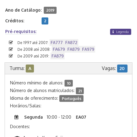
Ano de Catálogo:
2019
Créditos:
2
Pré-requisitos:
Legenda
FA777 FA872
De 1997 até 2007:
FA679 FA879 FA979
De 2008 até 2008:
FA879
De 2009 até 2019:
Turma:
Vagas:
A
20
Número mínimo de alunos:
10
Número de alunos matriculados:
21
Idioma de oferecimento:
Português
Horários/Salas:
Segunda
10:00 - 12:00
EA07
Docentes: