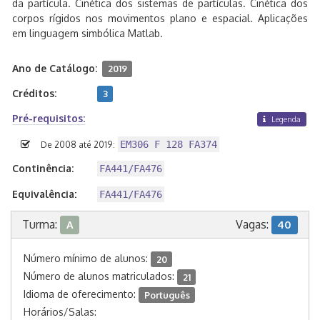
da partícula. Cinética dos sistemas de partículas. Cinética dos
corpos rígidos nos movimentos plano e espacial. Aplicações
em linguagem simbólica Matlab.
Ano de Catálogo:
2019
Créditos:
3
Pré-requisitos:
Legenda
EM306 F 128 FA374
De 2008 até 2019:
Continência:
FA441/FA476
Equivalência:
FA441/FA476
Turma:
Vagas:
A
40
Número mínimo de alunos:
20
Número de alunos matriculados:
21
Idioma de oferecimento:
Português
Horários/Salas: