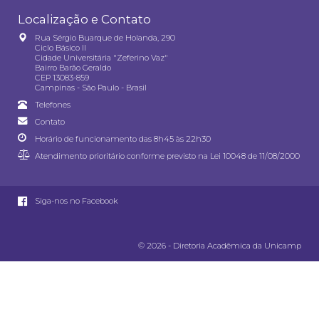
Localização e Contato
Rua Sérgio Buarque de Holanda, 290
Ciclo Básico II
Cidade Universitária "Zeferino Vaz"
Bairro Barão Geraldo
CEP 13083-859
Campinas - São Paulo - Brasil
Telefones
Contato
Horário de funcionamento das 8h45 às 22h30
Atendimento prioritário conforme previsto na
Lei 10048 de 11/08/2000
Siga-nos no Facebook
© 2026 - Diretoria Acadêmica da Unicamp