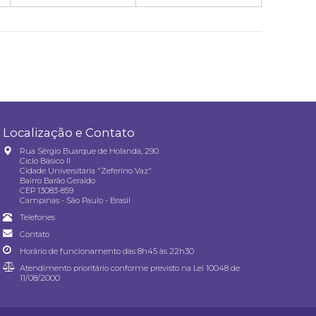
Localização e Contato
Rua Sérgio Buarque de Holanda, 290
Ciclo Básico II
Cidade Universitária "Zeferino Vaz"
Bairro Barão Geraldo
CEP 13083-859
Campinas - São Paulo - Brasil
Telefones
Contato
Horário de funcionamento das 8h45 às 22h30
Atendimento prioritário conforme previsto na
Lei 10048 de
11/08/2000