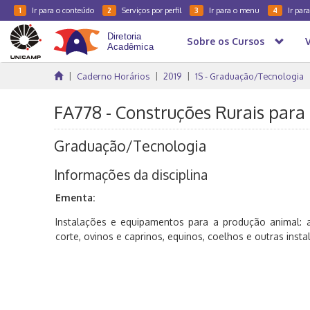
Ir para o conteúdo
Serviços por perfil
Ir para o menu
Ir par
1
2
3
4
Sobre os Cursos
Caderno Horários
2019
1S - Graduação/Tecnologia
FA778 - Construções Rurais para
Graduação/Tecnologia
Informações da disciplina
Ementa:
Instalações e equipamentos para a produção animal: av
corte, ovinos e caprinos, equinos, coelhos e outras insta