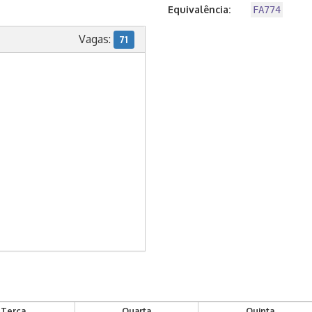
Equivalência:
FA774
Vagas:
71
Terça
Quarta
Quinta