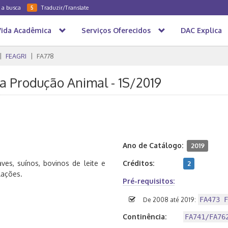
a a busca
Traduzir/Translate
5
Vida Acadêmica
Serviços Oferecidos
DAC Explica
FEAGRI
FA778
 a Produção Animal - 1S/2019
Ano de Catálogo:
2019
es, suínos, bovinos de leite e
Créditos:
2
lações.
Pré-requisitos:
FA473 F
De 2008 até 2019:
Continência:
FA741/FA76