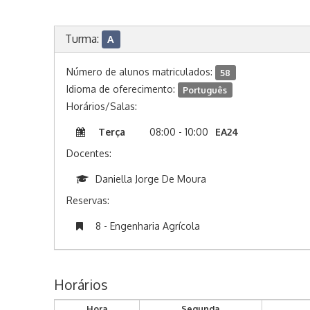
Turma:
A
Número de alunos matriculados:
58
Idioma de oferecimento:
Português
Horários/Salas:
Terça
08:00 - 10:00
EA24
Docentes:
Daniella Jorge De Moura
Reservas:
8 - Engenharia Agrícola
Horários
Hora
Segunda