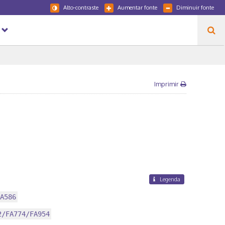
Alto-contraste
Aumentar fonte
Diminuir fonte
Imprimir
Legenda
A586
2/FA774/FA954