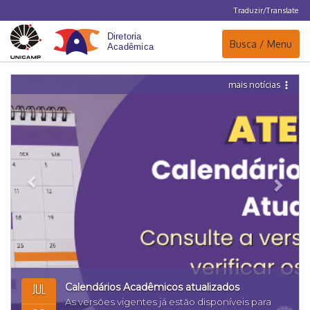
Traduzir/Translate
Navegação
Busca / Menu
mais notícias
Anterior
Próx
JUL
Calendários Acadêmicos atualizados
As versões vigentes já estão disponíveis para