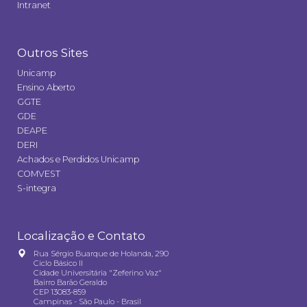
Intranet
Outros Sites
Unicamp
Ensino Aberto
GGTE
GDE
DEAPE
DERI
Achados e Perdidos Unicamp
COMVEST
S-integra
Localização e Contato
Rua Sérgio Buarque de Holanda, 290
Ciclo Básico II
Cidade Universitária "Zeferino Vaz"
Bairro Barão Geraldo
CEP 13083-859
Campinas - São Paulo - Brasil