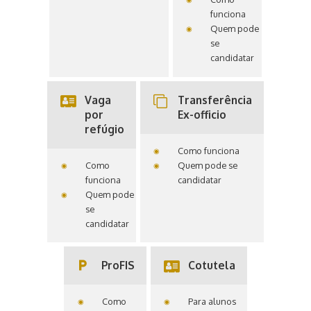
funciona
Quem pode
se
candidatar
Vaga
Transferência
por
Ex-officio
refúgio
Como funciona
Como
Quem pode se
funciona
candidatar
Quem pode
se
candidatar
local_parking
ProFIS
Cotutela
Como
Para alunos