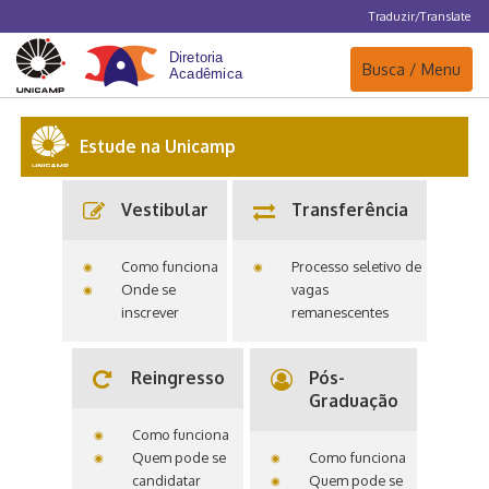
Traduzir/Translate
Navegação
Busca / Menu
Estude na Unicamp
Vestibular
Transferência
Como funciona
Processo seletivo de
Onde se
vagas
inscrever
remanescentes
Reingresso
Pós-
Graduação
Como funciona
Quem pode se
Como funciona
candidatar
Quem pode se