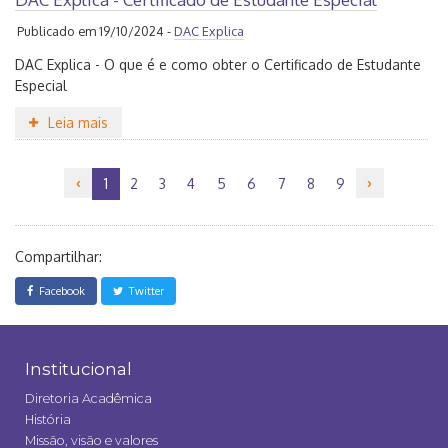
Publicado em 19/10/2024 -
DAC Explica
DAC Explica - O que é e como obter o Certificado de Estudante
Especial
Leia mais
‹
›
2
3
4
5
6
7
8
9
1
Compartilhar:
Facebook
Twitter
Institucional
Diretoria Acadêmica
História
Missão, visão e valores