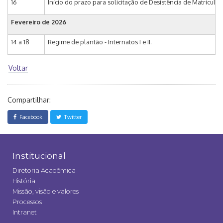
16
Início do prazo para solicitação de Desistência de Matrícula
Fevereiro de 2026
14 a 18
Regime de plantão - Internatos I e II.
Voltar
Compartilhar:
Facebook
Twitter
Institucional
Diretoria Acadêmica
História
Missão, visão e valores
Processos
Intranet