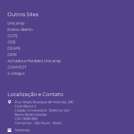
Outros Sites
Unicamp
Ensino Aberto
GGTE
GDE
DEAPE
DERI
Achados e Perdidos Unicamp
COMVEST
S-integra
Localização e Contato
Rua Sérgio Buarque de Holanda, 290
Ciclo Básico II
Cidade Universitária "Zeferino Vaz"
Bairro Barão Geraldo
CEP 13083-859
Campinas - São Paulo - Brasil
Telefones