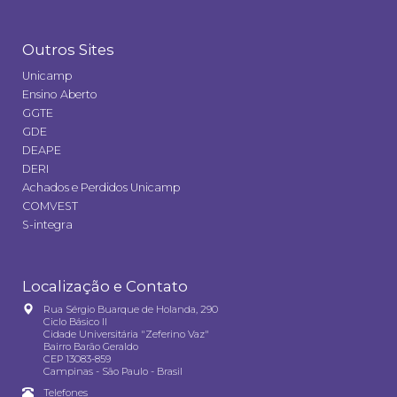
Outros Sites
Unicamp
Ensino Aberto
GGTE
GDE
DEAPE
DERI
Achados e Perdidos Unicamp
COMVEST
S-integra
Localização e Contato
Rua Sérgio Buarque de Holanda, 290
Ciclo Básico II
Cidade Universitária "Zeferino Vaz"
Bairro Barão Geraldo
CEP 13083-859
Campinas - São Paulo - Brasil
Telefones