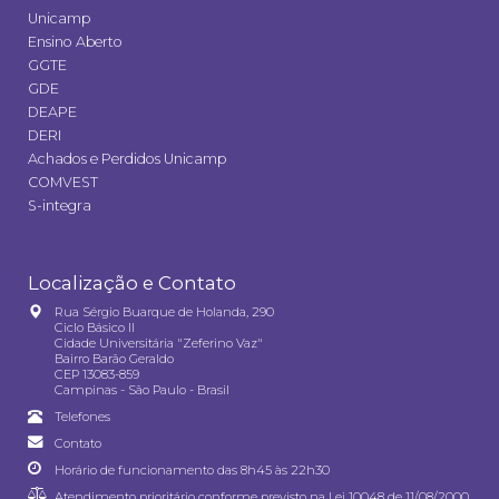
Unicamp
Ensino Aberto
GGTE
GDE
DEAPE
DERI
Achados e Perdidos Unicamp
COMVEST
S-integra
Localização e Contato
Rua Sérgio Buarque de Holanda, 290
Ciclo Básico II
Cidade Universitária "Zeferino Vaz"
Bairro Barão Geraldo
CEP 13083-859
Campinas - São Paulo - Brasil
Telefones
Contato
Horário de funcionamento das 8h45 às 22h30
Atendimento prioritário conforme previsto na
Lei 10048 de 11/08/2000