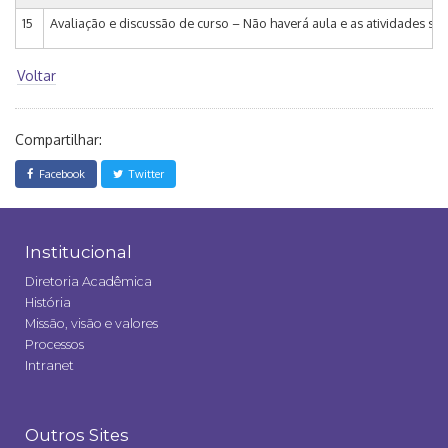
15
Avaliação e discussão de curso – Não haverá aula e as atividades s
Voltar
Compartilhar:
Facebook
Twitter
Institucional
Diretoria Acadêmica
História
Missão, visão e valores
Processos
Intranet
Outros Sites