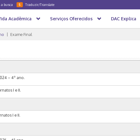
a a busca
Traduzir/Translate
5
Vida Acadêmica
Serviços Oferecidos
DAC Explica
no
Exame Final
2024 – 4º ano.
natos I e II.
natos I e II.