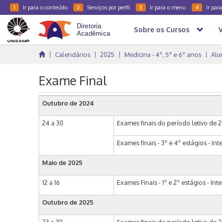
Ir para o conteúdo
Serviços por perfil
Ir para o menu
Ir par
1
2
3
4
Sobre os Cursos
Calendários
2025
Medicina - 4º, 5º e 6º anos
Alu
Exame Final
Outubro de 2024
24 a 30
Exames finais do período letivo de 
Exames finais - 3º e 4º estágios - Inter
Maio de 2025
12 a 16
Exames Finais - 1º e 2º estágios - Inter
Outubro de 2025