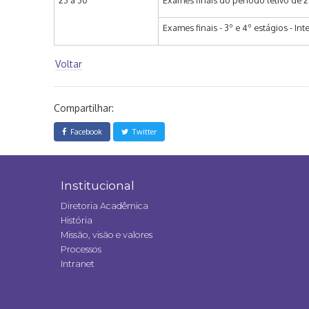
23 a 30
Exames finais do período letivo de 
Exames finais - 3º e 4º estágios - Inter
Voltar
Compartilhar:
Facebook
Twitter
Institucional
Diretoria Acadêmica
História
Missão, visão e valores
Processos
Intranet