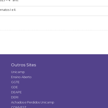
2025 – 4º ano.
natos I e II.
Outros Sites
Unicamp
Ensino Aberto
GGTE
GDE
DEAPE
DERI
Achados e Perdidos Unicamp
COMVEST