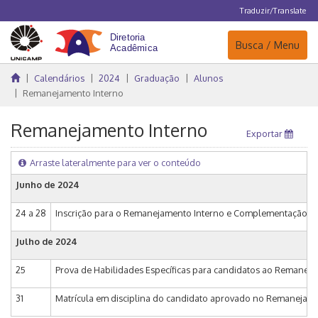
Traduzir/Translate
Navegação
Busca / Menu
Calendários
2024
Graduação
Alunos
Remanejamento Interno
Remanejamento Interno
Exportar
Arraste lateralmente para ver o conteúdo
Junho de 2024
24 a 28
Inscrição para o Remanejamento Interno e Complementação de C
Julho de 2024
25
Prova de Habilidades Específicas para candidatos ao Remanej
31
Matrícula em disciplina do candidato aprovado no Remanejame