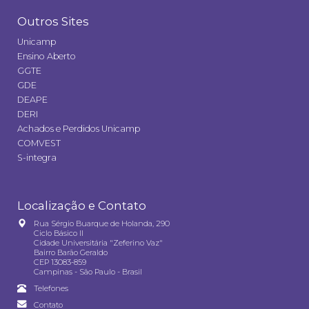
Outros Sites
Unicamp
Ensino Aberto
GGTE
GDE
DEAPE
DERI
Achados e Perdidos Unicamp
COMVEST
S-integra
Localização e Contato
Rua Sérgio Buarque de Holanda, 290
Ciclo Básico II
Cidade Universitária "Zeferino Vaz"
Bairro Barão Geraldo
CEP 13083-859
Campinas - São Paulo - Brasil
Telefones
Contato