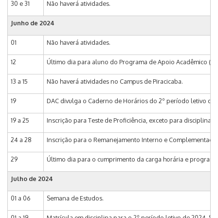
30 e 31
Não haverá atividades.
Junho de 2024
01
Não haverá atividades.
12
Último dia para aluno do Programa de Apoio Acadêmico (PA
13 a 15
Não haverá atividades no Campus de Piracicaba.
19
DAC divulga o Caderno de Horários do 2º período letivo de 2
19 a 25
Inscrição para Teste de Proficiência, exceto para disciplina
24 a 28
Inscrição para o Remanejamento Interno e Complementação d
29
Último dia para o cumprimento da carga horária e programas
Julho de 2024
01 a 06
Semana de Estudos.
01 a 19
Matrícula em disciplina para o 2º período letivo de 2024, Si