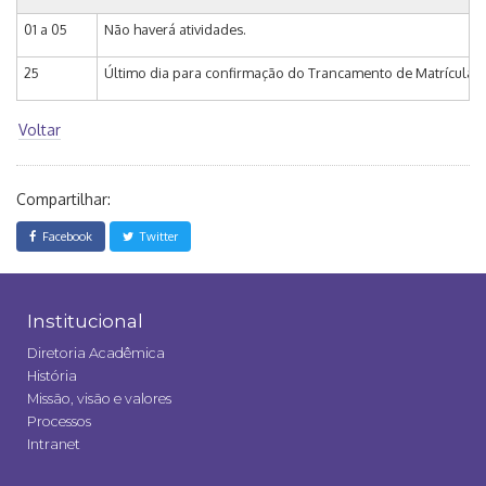
01 a 05
Não haverá atividades.
25
Último dia para confirmação do Trancamento de Matrícula au
Voltar
Compartilhar:
Facebook
Twitter
Institucional
Diretoria Acadêmica
História
Missão, visão e valores
Processos
Intranet