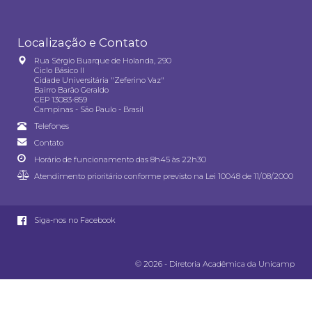
Localização e Contato
Rua Sérgio Buarque de Holanda, 290
Ciclo Básico II
Cidade Universitária "Zeferino Vaz"
Bairro Barão Geraldo
CEP 13083-859
Campinas - São Paulo - Brasil
Telefones
Contato
Horário de funcionamento das 8h45 às 22h30
Atendimento prioritário conforme previsto na
Lei 10048 de 11/08/2000
Siga-nos no Facebook
© 2026 - Diretoria Acadêmica da Unicamp