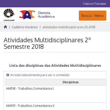
Traduzir/Translate
Navegação
Busca / Menu
Caderno Horários
atividades-multidisciplinares-2S-2018
Atividades Multidisciplinares 2º
Semestre 2018
Lista das disciplinas das Atividades Multidisciplinares
Arraste lateralmente para ver o conteúdo
Disciplinas
AM018 - Trabalhos Comunitarios I
AM019 - Trabalhos Comunitarios II