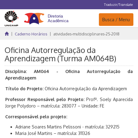
Traduzir/Translate
Navegação
Busca / Menu
Caderno Horários
atividades-multidisciplinares-2S-2018
Oficina Autorregulação da
Aprendizagem (Turma AM064B)
Disciplina: AM064 - Oficina Autorregulação da
Aprendizagem
Título do Projeto:
Oficina Autorregulação da Aprendizagem
Professor Responsável pelo Projeto:
Profª. Soely Aparecida
Jorge Polydoro – matrícula: 283077 – Unidade: FE
Corresponsável pelo projeto:
Adriane Soares Martins Pelissoni - matrícula: 329215
Maria José Martins – matrícula: 311326